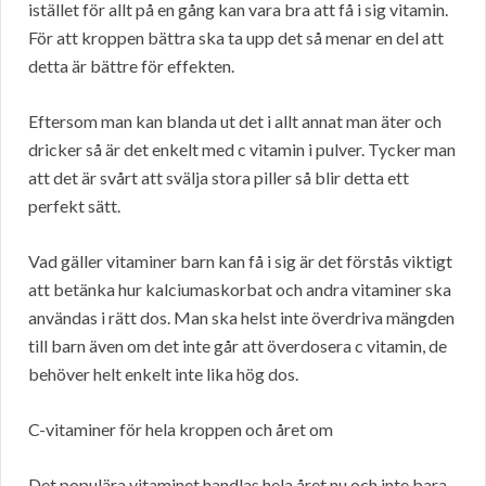
istället för allt på en gång kan vara bra att få i sig vitamin.
För att kroppen bättra ska ta upp det så menar en del att
detta är bättre för effekten.
Eftersom man kan blanda ut det i allt annat man äter och
dricker så är det enkelt med c vitamin i pulver. Tycker man
att det är svårt att svälja stora piller så blir detta ett
perfekt sätt.
Vad gäller vitaminer barn kan få i sig är det förstås viktigt
att betänka hur kalciumaskorbat och andra vitaminer ska
användas i rätt dos. Man ska helst inte överdriva mängden
till barn även om det inte går att överdosera c vitamin, de
behöver helt enkelt inte lika hög dos.
C-vitaminer för hela kroppen och året om
Det populära vitaminet handlas hela året nu och inte bara