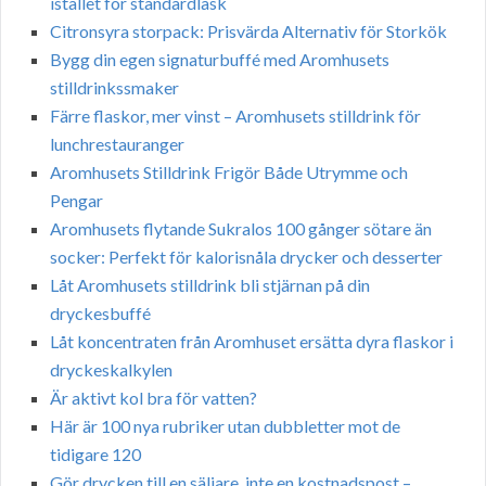
istället för standardläsk
Citronsyra storpack: Prisvärda Alternativ för Storkök
Bygg din egen signaturbuffé med Aromhusets
stilldrinkssmaker
Färre flaskor, mer vinst – Aromhusets stilldrink för
lunchrestauranger
Aromhusets Stilldrink Frigör Både Utrymme och
Pengar
Aromhusets flytande Sukralos 100 gånger sötare än
socker: Perfekt för kalorisnåla drycker och desserter
Låt Aromhusets stilldrink bli stjärnan på din
dryckesbuffé
Låt koncentraten från Aromhuset ersätta dyra flaskor i
dryckeskalkylen
Är aktivt kol bra för vatten?
Här är 100 nya rubriker utan dubbletter mot de
tidigare 120
Gör drycken till en säljare, inte en kostnadspost –