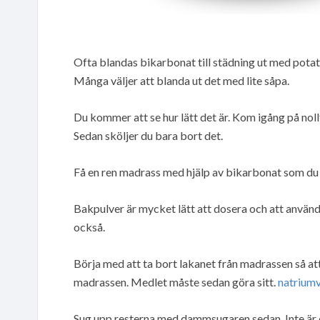
Ofta blandas bikarbonat till städning ut med potat
Många väljer att blanda ut det med lite såpa.
Du kommer att se hur lätt det är. Kom igång på noll
Sedan sköljer du bara bort det.
Få en ren madrass med hjälp av bikarbonat som du
Bakpulver är mycket lätt att dosera och att anvä
också.
Börja med att ta bort lakanet från madrassen så 
madrassen. Medlet måste sedan göra sitt.
natrium
Sug upp resterna med dammsugaren sedan. Inte är de