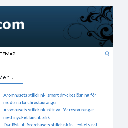
Search
ITEMAP
for:
Menu
Aromhusets stilldrink: smart dryckeslösning för
moderna lunchrestauranger
Aromhusets stilldrink: rätt val för restauranger
med mycket lunchtrafik
Dyr läsk ut, Aromhusets stilldrink in – enkel vinst