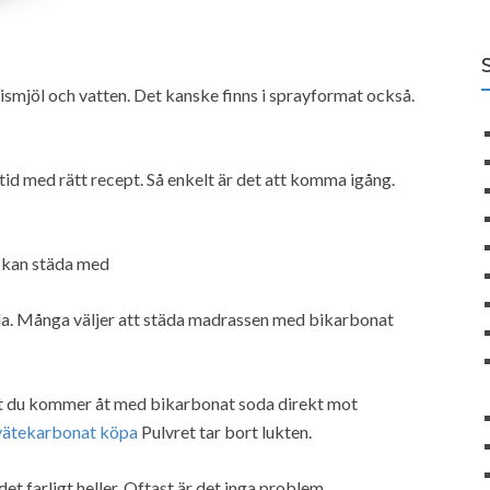
ismjöl och vatten. Det kanske finns i sprayformat också.
tid med rätt recept. Så enkelt är det att komma igång.
 kan städa med
nda. Många väljer att städa madrassen med bikarbonat
att du kommer åt med bikarbonat soda direkt mot
vätekarbonat köpa
Pulvret tar bort lukten.
t farligt heller. Oftast är det inga problem.