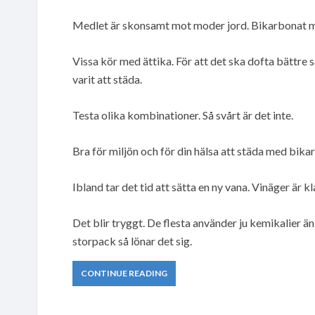
Medlet är skonsamt mot moder jord. Bikarbonat m
Vissa kör med ättika. För att det ska dofta bättre 
varit att städa.
Testa olika kombinationer. Så svårt är det inte.
Bra för miljön och för din hälsa att städa med bik
Ibland tar det tid att sätta en ny vana. Vinäger är k
Det blir tryggt. De flesta använder ju kemikalier ä
storpack så lönar det sig.
CONTINUE READING