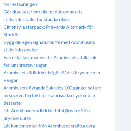
för restaurangen
Gör dryckeserien unik med Aromhusets
stilldrink istället för standardläsk
Citronsyra storpack: Prisvärda Alternativ för
Storkök
Bygg din egen signaturbuffé med Aromhusets
stilldrinkssmaker
Färre flaskor, mer vinst – Aromhusets stilldrink
för lunchrestauranger
Aromhusets Stilldrink Frigör Både Utrymme och
Pengar
Aromhusets flytande Sukralos 100 gånger sötare
än socker: Perfekt för kalorisnåla drycker och
desserter
Låt Aromhusets stilldrink bli stjärnan på din
dryckesbuffé
Låt koncentraten från Aromhuset ersätta dyra