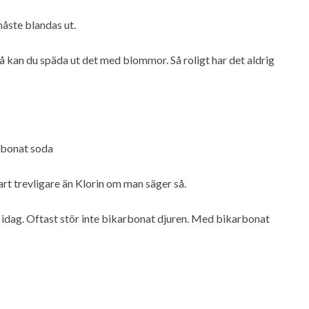
åste blandas ut.
så kan du späda ut det med blommor. Så roligt har det aldrig
arbonat soda
lart trevligare än Klorin om man säger så.
n idag. Oftast stör inte bikarbonat djuren. Med bikarbonat