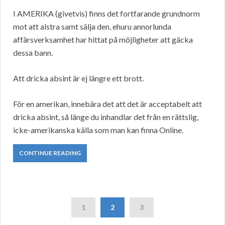
I AMERIKA (givetvis) finns det fortfarande grundnorm
mot att alstra samt sälja den, ehuru annorlunda
affärsverksamhet har hittat på möjligheter att gäcka
dessa bann.
Att dricka absint är ej längre ett brott.
För en amerikan, innebära det att det är acceptabelt att
dricka absint, så länge du inhandlar det från en rättslig,
icke-amerikanska källa som man kan finna Online.
CONTINUE READING
1
2
3