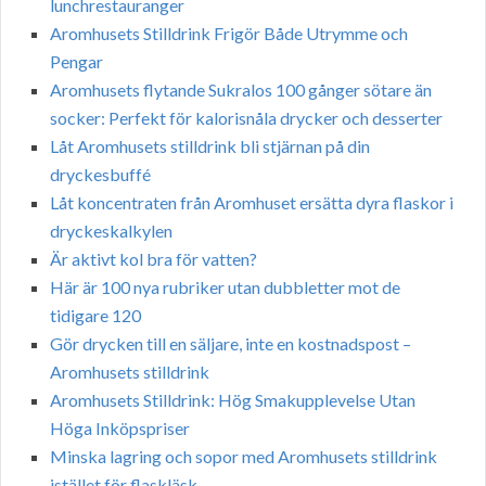
lunchrestauranger
Aromhusets Stilldrink Frigör Både Utrymme och
Pengar
Aromhusets flytande Sukralos 100 gånger sötare än
socker: Perfekt för kalorisnåla drycker och desserter
Låt Aromhusets stilldrink bli stjärnan på din
dryckesbuffé
Låt koncentraten från Aromhuset ersätta dyra flaskor i
dryckeskalkylen
Är aktivt kol bra för vatten?
Här är 100 nya rubriker utan dubbletter mot de
tidigare 120
Gör drycken till en säljare, inte en kostnadspost –
Aromhusets stilldrink
Aromhusets Stilldrink: Hög Smakupplevelse Utan
Höga Inköpspriser
Minska lagring och sopor med Aromhusets stilldrink
istället för flaskläsk