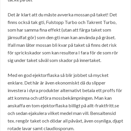
Det är klart att du måste avverka mossan på taket! Det
finns också tak gti, Fulstopp Turbo och Takrent Turbo,
som har samma fina effekt (utan att färga taket som
järnsulfat gör) som den gti man kan använda på gräset.
Ifall man låter mossan bli kvar på taket så finns det risk
för sprickskador som kan resultera I fara för de som rör
sig under taket såväl som skador på innertaket.
Med en god ejektorflaska så blir jobbet så mycket
enklare. Det här är även ekonomiskt då du slipper
investera i dyra produkter alternativt betala ett proffs för
att komma och utföra mossbekämpningen. Man kan
anskaffa en tom ejektorflaska billigt på allt-fraktfritt.se
och sedan ejakulera vilket medel man vill. Bensaltensid
tex. rengör taket och dödar all påväxt, även osynliga, djupt
rotade lavar samt claudiosporum.