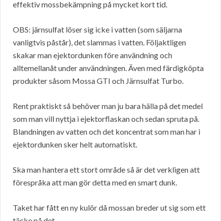
effektiv mossbekämpning på mycket kort tid.
OBS: järnsulfat löser sig icke i vatten (som säljarna
vanligtvis påstår), det slammas i vatten. Följaktligen
skakar man ejektordunken före användning och
alltemellanåt under användningen. Även med färdigköpta
produkter såsom Mossa GTI och Järnsulfat Turbo.
Rent praktiskt så behöver man ju bara hälla på det medel
som man vill nyttja i ejektorflaskan och sedan spruta på.
Blandningen av vatten och det koncentrat som man har i
ejektordunken sker helt automatiskt.
Ska man hantera ett stort område så är det verkligen att
förespråka att man gör detta med en smart dunk.
Taket har fått en ny kulör då mossan breder ut sig som ett
täcke på det