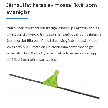
Järnsulfat hatas av mossa likväl som
av sniglar
Ifall du har insett att din trädgård håller på att förvandlas
till ett parti obygd där mossan har tagit över och sniglarna
äter upp det lilla som finns i ditt trädgårdsland så ska du
icke förtvivla. Skaffa en ejektorflaska samt mossa gti
(eller blanda 200-250 g järnsulfat och resten vatten upp
till 1 liter) och börja spraya loss.