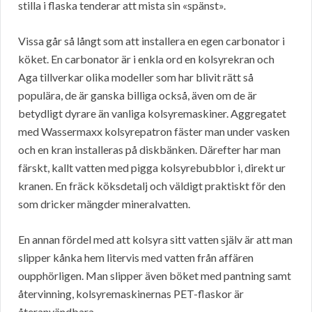
stilla i flaska tenderar att mista sin «spänst».
Vissa går så långt som att installera en egen carbonator i
köket. En carbonator är i enkla ord en kolsyrekran och
Aga tillverkar olika modeller som har blivit rätt så
populära, de är ganska billiga också, även om de är
betydligt dyrare än vanliga kolsyremaskiner. Aggregatet
med Wassermaxx kolsyrepatron fäster man under vasken
och en kran installeras på diskbänken. Därefter har man
färskt, kallt vatten med pigga kolsyrebubblor i, direkt ur
kranen. En fräck köksdetalj och väldigt praktiskt för den
som dricker mängder mineralvatten.
En annan fördel med att kolsyra sitt vatten själv är att man
slipper kånka hem litervis med vatten från affären
oupphörligen. Man slipper även böket med pantning samt
återvinning, kolsyremaskinernas PET-flaskor är
återanvändbara.