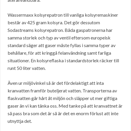
Wassermaxx kolsyrepatron till vanliga kolsyremaskiner
består av 425 gram kolsyra. Det gör dessutom
Sodastreams kolsyrepatron. Båda gaspatronerna har
samma storlek och typ av ventil eftersom europeisk
standard säger att gaser måste fyllas i samma typer av
behållare, för att kringgå felanvändning samt farliga
situationer. En kolsyreflaska i standardstorlek räcker till
runt 50 liter vatten.
Även ur miljövinkel så är det fördelaktigt att inta
kranvatten framför buteljerat vatten. Transporterna av
flaskvatten går hårt åt miljön och släpper ut mer giftiga
gaser än vi kan tänka oss. Med tanke på att kranvattnet är
så pass bra som det är så är det en enorm förlust att inte
utnyttja det.