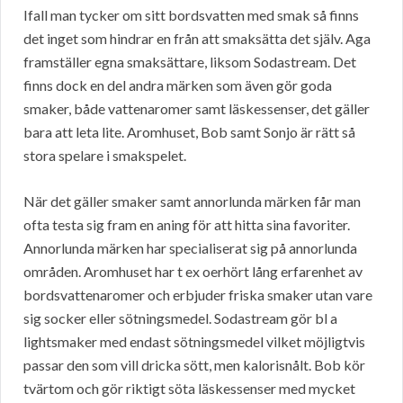
Ifall man tycker om sitt bordsvatten med smak så finns
det inget som hindrar en från att smaksätta det själv. Aga
framställer egna smaksättare, liksom Sodastream. Det
finns dock en del andra märken som även gör goda
smaker, både vattenaromer samt läskessenser, det gäller
bara att leta lite. Aromhuset, Bob samt Sonjo är rätt så
stora spelare i smakspelet.
När det gäller smaker samt annorlunda märken får man
ofta testa sig fram en aning för att hitta sina favoriter.
Annorlunda märken har specialiserat sig på annorlunda
områden. Aromhuset har t ex oerhört lång erfarenhet av
bordsvattenaromer och erbjuder friska smaker utan vare
sig socker eller sötningsmedel. Sodastream gör bl a
lightsmaker med endast sötningsmedel vilket möjligtvis
passar den som vill dricka sött, men kalorisnålt. Bob kör
tvärtom och gör riktigt söta läskessenser med mycket