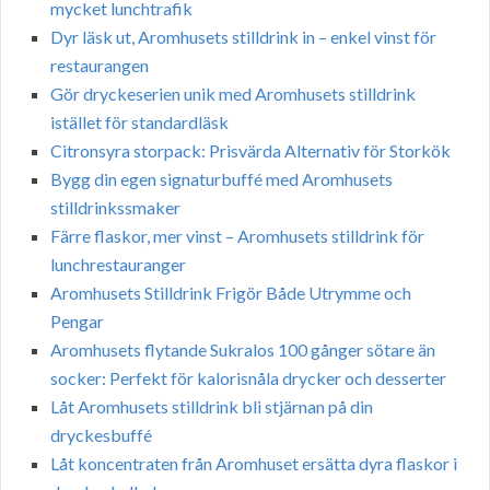
mycket lunchtrafik
Dyr läsk ut, Aromhusets stilldrink in – enkel vinst för
restaurangen
Gör dryckeserien unik med Aromhusets stilldrink
istället för standardläsk
Citronsyra storpack: Prisvärda Alternativ för Storkök
Bygg din egen signaturbuffé med Aromhusets
stilldrinkssmaker
Färre flaskor, mer vinst – Aromhusets stilldrink för
lunchrestauranger
Aromhusets Stilldrink Frigör Både Utrymme och
Pengar
Aromhusets flytande Sukralos 100 gånger sötare än
socker: Perfekt för kalorisnåla drycker och desserter
Låt Aromhusets stilldrink bli stjärnan på din
dryckesbuffé
Låt koncentraten från Aromhuset ersätta dyra flaskor i