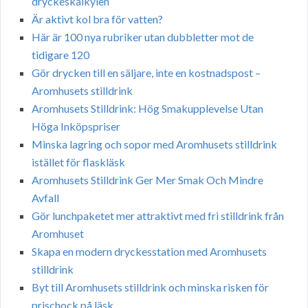
dryckeskalkylen
Är aktivt kol bra för vatten?
Här är 100 nya rubriker utan dubbletter mot de
tidigare 120
Gör drycken till en säljare, inte en kostnadspost –
Aromhusets stilldrink
Aromhusets Stilldrink: Hög Smakupplevelse Utan
Höga Inköpspriser
Minska lagring och sopor med Aromhusets stilldrink
istället för flaskläsk
Aromhusets Stilldrink Ger Mer Smak Och Mindre
Avfall
Gör lunchpaketet mer attraktivt med fri stilldrink från
Aromhuset
Skapa en modern dryckesstation med Aromhusets
stilldrink
Byt till Aromhusets stilldrink och minska risken för
prischock på läsk