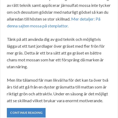
av rätt teknik samt applicerar järnsulfat mossa inte tycker
om och dessutom gödslar med naturligt gödsel så kan du
allaredan till hösten se stor skillnad.
Mer detaljer: På
denna sajten mossa på stenplattor.
Tänk på att använda dig av god teknik och möjligtvis
lägga ut ett tunt jordlager över gräset med fler frön för
mer gräs. Detta är ett bra sätt att ge gräset en bättre
chans mot mossan som har ett försprång då marken är
utan näring.
Men lite tålamod får man likväl ha för det kan ta över två
års tid att gå från en dyster gräsmatta till mattan som är
riktigt grön och attraktiv. Under en säsong är det möjligt
att se skillnad vilket brukar vara enormt motiverande.
CONTINUE READING