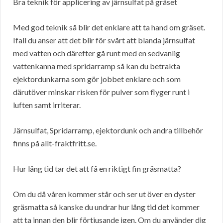
Bra teknik för applicering av järnsulfat på gräset
Med god teknik så blir det enklare att ta hand om gräset.
Ifall du anser att det blir för svårt att blanda järnsulfat
med vatten och därefter gå runt med en sedvanlig
vattenkanna med spridarramp så kan du betrakta
ejektordunkarna som gör jobbet enklare och som
därutöver minskar risken för pulver som flyger runt i
luften samt irriterar.
Järnsulfat, Spridarramp, ejektordunk och andra tillbehör
finns på allt-fraktfritt.se.
Hur lång tid tar det att få en riktigt fin gräsmatta?
Om du då våren kommer står och ser ut över en dyster
gräsmatta så kanske du undrar hur lång tid det kommer
att ta innan den blir förtjusande igen. Om du använder dig