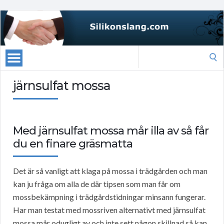
Search
for:
järnsulfat mossa
Med järnsulfat mossa mår illa av så får
du en finare gräsmatta
Det är så vanligt att klaga på mossa i trädgården och man
kan ju fråga om alla de där tipsen som man får om
mossbekämpning i trädgårdstidningar minsann fungerar.
Har man testat med mossriven alternativt med järnsulfat
mossa mår odugligt av och inte sett någon skillnad så kan