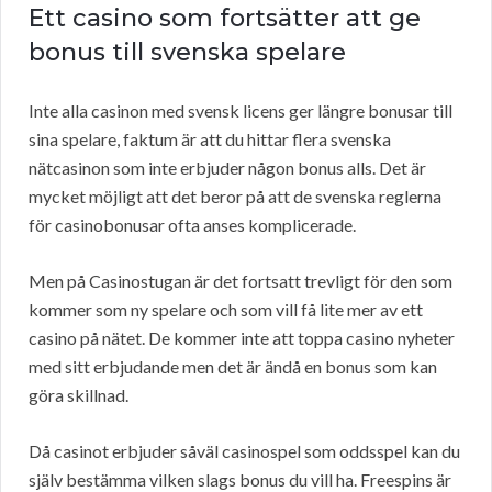
Ett casino som fortsätter att ge
bonus till svenska spelare
Inte alla casinon med svensk licens ger längre bonusar till
sina spelare, faktum är att du hittar flera svenska
nätcasinon som inte erbjuder någon bonus alls. Det är
mycket möjligt att det beror på att de svenska reglerna
för casinobonusar ofta anses komplicerade.
Men på Casinostugan är det fortsatt trevligt för den som
kommer som ny spelare och som vill få lite mer av ett
casino på nätet. De kommer inte att toppa casino nyheter
med sitt erbjudande men det är ändå en bonus som kan
göra skillnad.
Då casinot erbjuder såväl casinospel som oddsspel kan du
själv bestämma vilken slags bonus du vill ha. Freespins är