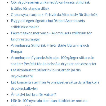
Gör dryckeserien unik med Aromhusets stilldrink
istället för standardläsk
Citronsyra storpack: Prisvärda Alternativ för Storkök
Bygg din egen signaturbuffé med Aromhusets
stilldrinkssmaker
Färre flaskor, mer vinst – Aromhusets stilldrink för
lunchrestauranger
Aromhusets Stilldrink Frigör Både Utrymme och
Pengar
Aromhusets flytande Sukralos 100 gånger sötare än
socker: Perfekt för kalorisnåla drycker och desserter
Låt Aromhusets stilldrink bli stjärnan på din
dryckesbuffé
Låt koncentraten från Aromhuset ersätta dyra flaskor i
dryckeskalkylen
Är aktivt kol bra för vatten?
Här är 100 nya rubriker utan dubbletter mot de