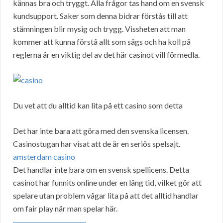
kännas bra och tryggt. Alla frågor tas hand om en svensk
kundsupport. Saker som denna bidrar förstås till att
stämningen blir mysig och trygg. Vissheten att man
kommer att kunna förstå allt som sägs och ha koll på
reglerna är en viktig del av det här casinot vill förmedla.
Du vet att du alltid kan lita på ett casino som detta
Det har inte bara att göra med den svenska licensen.
Casinostugan har visat att de är en seriös spelsajt.
amsterdam casino
Det handlar inte bara om en svensk spellicens. Detta
casinot har funnits online under en lång tid, vilket gör att
spelare utan problem vågar lita på att det alltid handlar
om fair play när man spelar här.