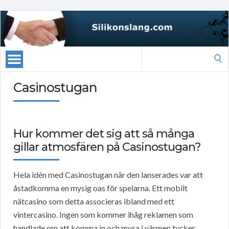
Search
for:
Casinostugan
Hur kommer det sig att så många
gillar atmosfären på Casinostugan?
Hela idén med Casinostugan när den lanserades var att
åstadkomma en mysig oas för spelarna. Ett mobilt
nätcasino som detta associeras ibland med ett
vintercasino. Ingen som kommer ihåg reklamen som
handlade om att komma in och mysa i värmen tycker