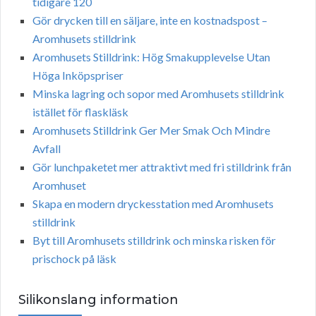
tidigare 120
Gör drycken till en säljare, inte en kostnadspost –
Aromhusets stilldrink
Aromhusets Stilldrink: Hög Smakupplevelse Utan
Höga Inköpspriser
Minska lagring och sopor med Aromhusets stilldrink
istället för flaskläsk
Aromhusets Stilldrink Ger Mer Smak Och Mindre
Avfall
Gör lunchpaketet mer attraktivt med fri stilldrink från
Aromhuset
Skapa en modern dryckesstation med Aromhusets
stilldrink
Byt till Aromhusets stilldrink och minska risken för
prischock på läsk
Silikonslang information