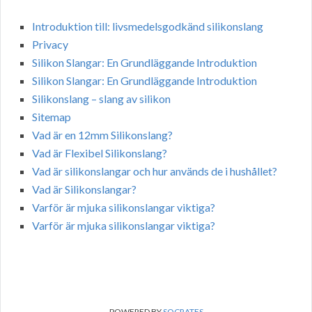
Introduktion till: livsmedelsgodkänd silikonslang
Privacy
Silikon Slangar: En Grundläggande Introduktion
Silikon Slangar: En Grundläggande Introduktion
Silikonslang – slang av silikon
Sitemap
Vad är en 12mm Silikonslang?
Vad är Flexibel Silikonslang?
Vad är silikonslangar och hur används de i hushållet?
Vad är Silikonslangar?
Varför är mjuka silikonslangar viktiga?
Varför är mjuka silikonslangar viktiga?
POWERED BY
SOCRATES