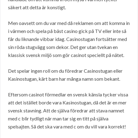
säkert att detta är konstigt.
Men oavsett om du var med då reklamen om att komma in
i värmen och spela på bäst casino gick på TV eller inte så
får du liknande vibbar idag. Casinostugan fortsätter med
sin röda stugvägg som dekor. Det ger utan tvekan en
klassisk svensk miljö som gör casinot speciellt på nätet.
Det spelar ingen roll om du föredrar Casinostugan eller
Kasinostugan, kärt barn har många namn som bekant.
Eftersom casinot förmedlar en svensk känsla tycker vissa
att det istället borde vara Kasinostugan, då det är en mer
svensk stavning. Att de själva föredrar att stava namnet
med c blir tydligt när man tar sig en titt på själva
spelsajten. Så det ska vara med c om du vill vara korrekt!