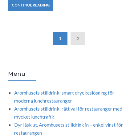
CONTINUE READING
1
2
Menu
Aromhusets stilldrink: smart dryckeslösning för
moderna lunchrestauranger
Aromhusets stilldrink: rätt val för restauranger med
mycket lunchtrafik
Dyr läsk ut, Aromhusets stilldrink in – enkel vinst för
restaurangen