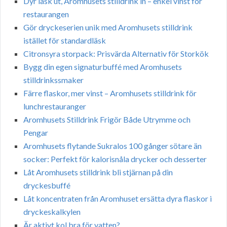
Dyr läsk ut, Aromhusets stilldrink in – enkel vinst för
restaurangen
Gör dryckeserien unik med Aromhusets stilldrink
istället för standardläsk
Citronsyra storpack: Prisvärda Alternativ för Storkök
Bygg din egen signaturbuffé med Aromhusets
stilldrinkssmaker
Färre flaskor, mer vinst – Aromhusets stilldrink för
lunchrestauranger
Aromhusets Stilldrink Frigör Både Utrymme och
Pengar
Aromhusets flytande Sukralos 100 gånger sötare än
socker: Perfekt för kalorisnåla drycker och desserter
Låt Aromhusets stilldrink bli stjärnan på din
dryckesbuffé
Låt koncentraten från Aromhuset ersätta dyra flaskor i
dryckeskalkylen
Är aktivt kol bra för vatten?