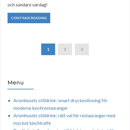
och sundare vardag!
CONTINUE READING
1
2
3
Menu
Aromhusets stilldrink: smart dryckeslösning för
moderna lunchrestauranger
Aromhusets stilldrink: rätt val för restauranger med
mycket lunchtrafik