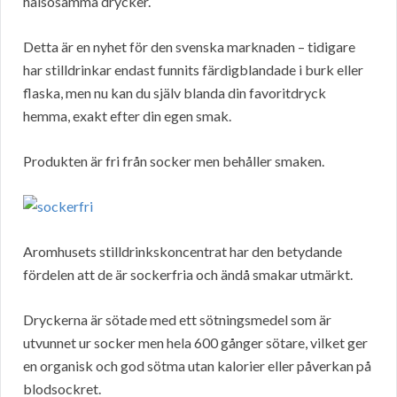
hälsosamma drycker.
Detta är en nyhet för den svenska marknaden – tidigare
har stilldrinkar endast funnits färdigblandade i burk eller
flaska, men nu kan du själv blanda din favoritdryck
hemma, exakt efter din egen smak.
Produkten är fri från socker men behåller smaken.
Aromhusets stilldrinkskoncentrat har den betydande
fördelen att de är sockerfria och ändå smakar utmärkt.
Dryckerna är sötade med ett sötningsmedel som är
utvunnet ur socker men hela 600 gånger sötare, vilket ger
en organisk och god sötma utan kalorier eller påverkan på
blodsockret.