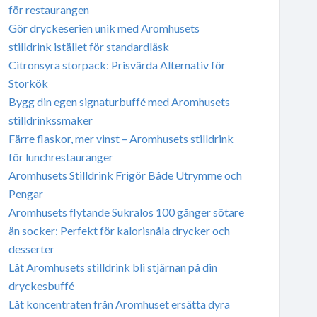
för restaurangen
Gör dryckeserien unik med Aromhusets
stilldrink istället för standardläsk
Citronsyra storpack: Prisvärda Alternativ för
Storkök
Bygg din egen signaturbuffé med Aromhusets
stilldrinkssmaker
Färre flaskor, mer vinst – Aromhusets stilldrink
för lunchrestauranger
Aromhusets Stilldrink Frigör Både Utrymme och
Pengar
Aromhusets flytande Sukralos 100 gånger sötare
än socker: Perfekt för kalorisnåla drycker och
desserter
Låt Aromhusets stilldrink bli stjärnan på din
dryckesbuffé
Låt koncentraten från Aromhuset ersätta dyra