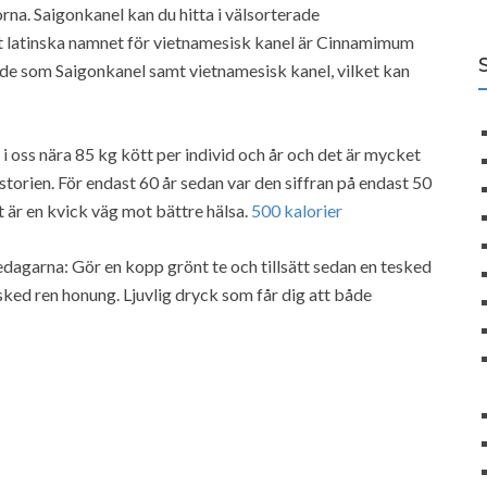
na. Saigonkanel kan du hitta i välsorterade
et latinska namnet för vietnamesisk kanel är Cinnamimum
de som Saigonkanel samt vietnamesisk kanel, vilket kan
i oss nära 85 kg kött per individ och år och det är mycket
istorien. För endast 60 år sedan var den siffran på endast 50
t är en kvick väg mot bättre hälsa.
500 kalorier
edagarna: Gör en kopp grönt te och tillsätt sedan en tesked
sked ren honung. Ljuvlig dryck som får dig att både