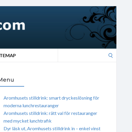
Search
ITEMAP
for:
Menu
Aromhusets stilldrink: smart dryckeslösning för
moderna lunchrestauranger
Aromhusets stilldrink: rätt val för restauranger
med mycket lunchtrafik
Dyr läsk ut, Aromhusets stilldrink in – enkel vinst