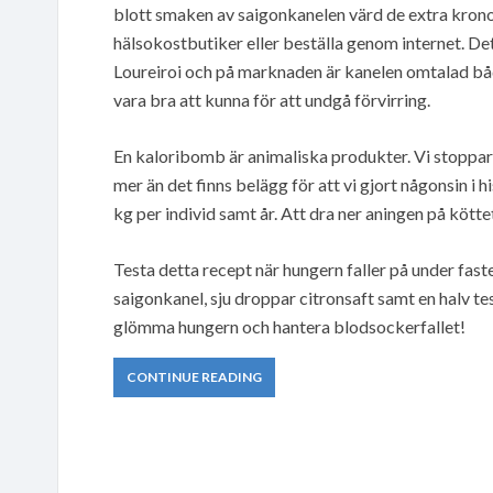
blott smaken av saigonkanelen värd de extra kronor
hälsokostbutiker eller beställa genom internet. D
Loureiroi och på marknaden är kanelen omtalad bå
vara bra att kunna för att undgå förvirring.
En kaloribomb är animaliska produkter. Vi stoppar 
mer än det finns belägg för att vi gjort någonsin i h
kg per individ samt år. Att dra ner aningen på kötte
Testa detta recept när hungern faller på under fast
saigonkanel, sju droppar citronsaft samt en halv te
glömma hungern och hantera blodsockerfallet!
CONTINUE READING