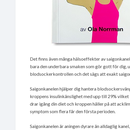
Det finns även många hälsoeffekter av saigonkanel, vi
bara den underbara smaken som gör gott för dig, u
blodsockerkontrollen och det sägs att exakt saigo
Saigonkanelen hjälper dig hantera blodsockersvängn
kroppens insulinkänslighet med upp till 29% vilket 
drar igång din diet och kroppen håller på att acklim
symptom som flera får den första perioden.
Saigonkanelen är aningen dyrare än alldaglig kanel,