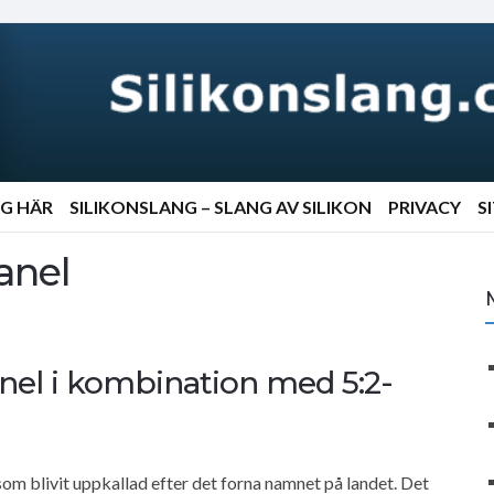
NG HÄR
SILIKONSLANG – SLANG AV SILIKON
PRIVACY
S
anel
nel i kombination med 5:2-
 som blivit uppkallad efter det forna namnet på landet. Det