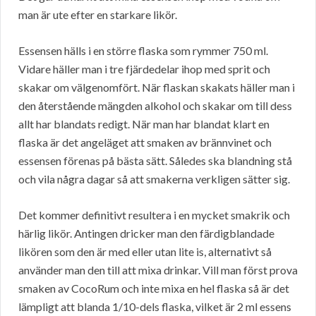
man är ute efter en starkare likör.
Essensen hälls i en större flaska som rymmer 750 ml.
Vidare häller man i tre fjärdedelar ihop med sprit och
skakar om välgenomfört. När flaskan skakats häller man i
den återstående mängden alkohol och skakar om till dess
allt har blandats redigt. När man har blandat klart en
flaska är det angeläget att smaken av brännvinet och
essensen förenas på bästa sätt. Således ska blandning stå
och vila några dagar så att smakerna verkligen sätter sig.
Det kommer definitivt resultera i en mycket smakrik och
härlig likör. Antingen dricker man den färdigblandade
likören som den är med eller utan lite is, alternativt så
använder man den till att mixa drinkar. Vill man först prova
smaken av CocoRum och inte mixa en hel flaska så är det
lämpligt att blanda 1/10-dels flaska, vilket är 2 ml essens