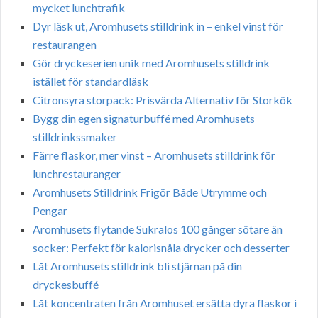
mycket lunchtrafik
Dyr läsk ut, Aromhusets stilldrink in – enkel vinst för
restaurangen
Gör dryckeserien unik med Aromhusets stilldrink
istället för standardläsk
Citronsyra storpack: Prisvärda Alternativ för Storkök
Bygg din egen signaturbuffé med Aromhusets
stilldrinkssmaker
Färre flaskor, mer vinst – Aromhusets stilldrink för
lunchrestauranger
Aromhusets Stilldrink Frigör Både Utrymme och
Pengar
Aromhusets flytande Sukralos 100 gånger sötare än
socker: Perfekt för kalorisnåla drycker och desserter
Låt Aromhusets stilldrink bli stjärnan på din
dryckesbuffé
Låt koncentraten från Aromhuset ersätta dyra flaskor i