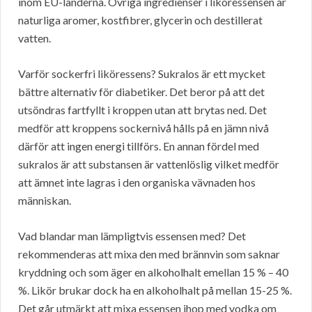
inom EU-länderna. Övriga ingredienser i liköressensen är
naturliga aromer, kostfibrer, glycerin och destillerat
vatten.
Varför sockerfri liköressens? Sukralos är ett mycket
bättre alternativ för diabetiker. Det beror på att det
utsöndras fartfyllt i kroppen utan att brytas ned. Det
medför att kroppens sockernivå hålls på en jämn nivå
därför att ingen energi tillförs. En annan fördel med
sukralos är att substansen är vattenlöslig vilket medför
att ämnet inte lagras i den organiska vävnaden hos
människan.
Vad blandar man lämpligtvis essensen med? Det
rekommenderas att mixa den med brännvin som saknar
kryddning och som äger en alkoholhalt emellan 15 % – 40
%. Likör brukar dock ha en alkoholhalt på mellan 15-25 %.
Det går utmärkt att mixa essensen ihop med vodka om