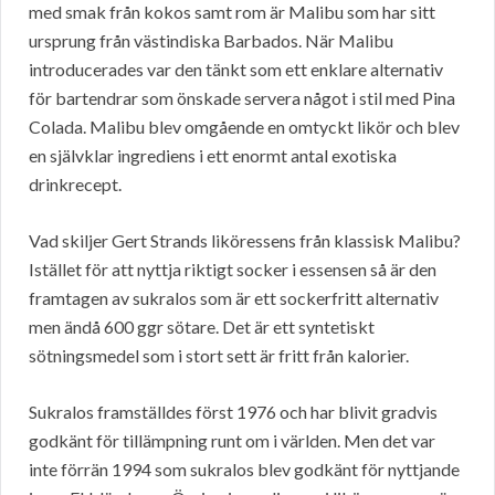
med smak från kokos samt rom är Malibu som har sitt
ursprung från västindiska Barbados. När Malibu
introducerades var den tänkt som ett enklare alternativ
för bartendrar som önskade servera något i stil med Pina
Colada. Malibu blev omgående en omtyckt likör och blev
en självklar ingrediens i ett enormt antal exotiska
drinkrecept.
Vad skiljer Gert Strands liköressens från klassisk Malibu?
Istället för att nyttja riktigt socker i essensen så är den
framtagen av sukralos som är ett sockerfritt alternativ
men ändå 600 ggr sötare. Det är ett syntetiskt
sötningsmedel som i stort sett är fritt från kalorier.
Sukralos framställdes först 1976 och har blivit gradvis
godkänt för tillämpning runt om i världen. Men det var
inte förrän 1994 som sukralos blev godkänt för nyttjande