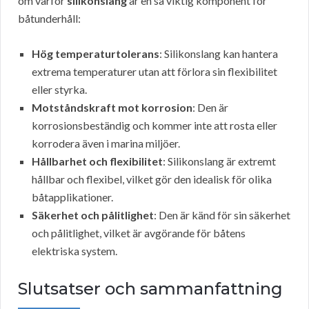
om varför
silikonslang
är en så viktig komponent för
båtunderhåll:
Hög temperaturtolerans
: Silikonslang kan hantera
extrema temperaturer utan att förlora sin flexibilitet
eller styrka.
Motståndskraft mot korrosion
: Den är
korrosionsbeständig och kommer inte att rosta eller
korrodera även i marina miljöer.
Hållbarhet och flexibilitet
: Silikonslang är extremt
hållbar och flexibel, vilket gör den idealisk för olika
båtapplikationer.
Säkerhet och pålitlighet
: Den är känd för sin säkerhet
och pålitlighet, vilket är avgörande för båtens
elektriska system.
Slutsatser och sammanfattning