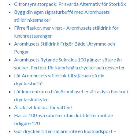
Citronsyra storpack: Prisvärda Alternativ för Storkök
Bygg din egen signaturbuffé med Aromhusets
stilldrinkssmaker
Färre flaskor, mer vinst – Aromhusets stilldrink för
lunchrestauranger
Aromhusets Stilldrink Frigör Både Utrymme och
Pengar
Aromhusets flytande Sukralos 100 gånger sötare än
socker: Perfekt för kalorisnåla drycker och desserter
Låt Aromhusets stilldrink bli stjärnan på din
dryckesbuffé
Låt koncentraten från Aromhuset ersätta dyra flaskor i
dryckeskalkylen
Är aktivt kol bra för vatten?
Här är 100 nya rubriker utan dubbletter mot de
tidigare 120
Gör drycken till en säljare, inte en kostnadspost –