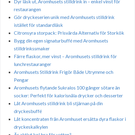
Dyr läsk ut, Aromhusets stilldrink in – enkel vinst för
restaurangen
Gör dryckeserien unik med Aromhusets stilldrink
istället för standardläsk
Citronsyra storpack: Prisvärda Alternativ för Storkök
Bygg din egen signaturbuffé med Aromhusets
stilldrinkssmaker
Färre flaskor, mer vinst – Aromhusets stilldrink för
lunchrestauranger
Aromhusets Stilldrink Frigör Både Utrymme och
Pengar
Aromhusets flytande Sukralos 100 gånger sötare än
socker: Perfekt för kalorisnåla drycker och desserter
Låt Aromhusets stilldrink bli stjärnan på din
dryckesbuffé
Låt koncentraten från Aromhuset ersätta dyra flaskor i
dryckeskalkylen
Är aktivt kol bra för vatten?