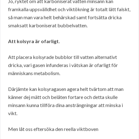
Jo, ryktet om att karboniserat vatten minsann kan
framkalla uppsvälldhet och viktökning är totalt lätt falskt,
så man man vara helt behärskad samt fortsätta dricka
smaksatt karboniserat bubbelvatten.
Att kolsyra är ofarligt.
Att placera kolsyrade bubblor till vatten alternativt
dricka, vari gasen infunderas i vätskan är ofarligt för
människans metabolism.
Därjämte kan kolsyragasen agera helt tvärtom att man
känner dej mätt och belåten fortare och detta skulle
minsann kunna tillföra dina ansträngningar att minska i
vikt.
Men låt oss eftersöka den reella viktboven