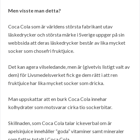
Men visste man detta?
Coca Cola som är världens största fabrikant utav
läskedrycker och största märke i Sverige uppger på sin
webbsida att deras läskedrycker består av lika mycket
socker som chosefri fruktjuice.
Det kan agera vilseledande, men är (givetvis listigt valt av
dem) för Livsmedelsverket fick ge dem rätt i att ren
fruktjuice har lika mycket socker som dricka.
Man uppskattar att en burk Coca Cola innehar
kolhydrater som motsvarar cirka tio sockerbitar.
Skillnaden, som Coca Cola talar ickeverbal om är
apelsinjuice innehåller “goda” vitaminer samt mineraler
som fattas totalt i Coca Cola.