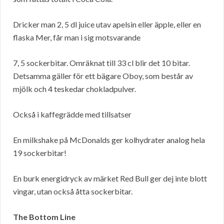
Dricker man 2, 5 dl juice utav apelsin eller äpple, eller en
flaska Mer, får man i sig motsvarande
7, 5 sockerbitar. Omräknat till 33 cl blir det 10 bitar.
Detsamma gäller för ett bägare Oboy, som består av
mjölk och 4 teskedar chokladpulver.
Också i kaffegrädde med tillsatser
En milkshake på McDonalds ger kolhydrater analog hela
19 sockerbitar!
En burk energidryck av märket Red Bull ger dej inte blott
vingar, utan också åtta sockerbitar.
The Bottom Line