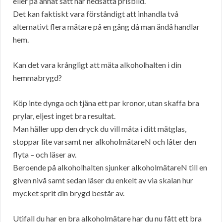
eller på annat sätt har nedsatta prisbild.
Det kan faktiskt vara förståndigt att inhandla två
alternativt flera mätare på en gång då man ändå handlar
hem.
Kan det vara krångligt att mäta alkoholhalten i din
hemmabrygd?
Köp inte dynga och tjäna ett par kronor, utan skaffa bra
prylar, eljest inget bra resultat.
Man häller upp den dryck du vill mäta i ditt mätglas,
stoppar lite varsamt ner alkoholmätareN och låter den
flyta – och läser av.
Beroende på alkoholhalten sjunker alkoholmätareN till en
given nivå samt sedan läser du enkelt av via skalan hur
mycket sprit din brygd består av.
Utifall du har en bra alkoholmätare har du nu fått ett bra