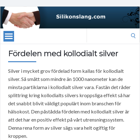
Search
for:
Fördelen med kollodialt silver
Silver i mycket grov fördelad form kallas för kollodialt
silver. Så smått som mindre än 1000 nanometer kan de
minsta partiklarna i kollodialt silver vara. Fastän det råder
splittring kring kollodialts silvers kroppsliga effekt så har
det snabbt blivit väldigt populärt inom branschen för
hälsokost. Den påstådda fördelen med kollodialt silver är
att det har en positiv effekt på vårt utrensningssystem.
Denna rena form av silver sägs vara helt ogiftig för
kroppen.