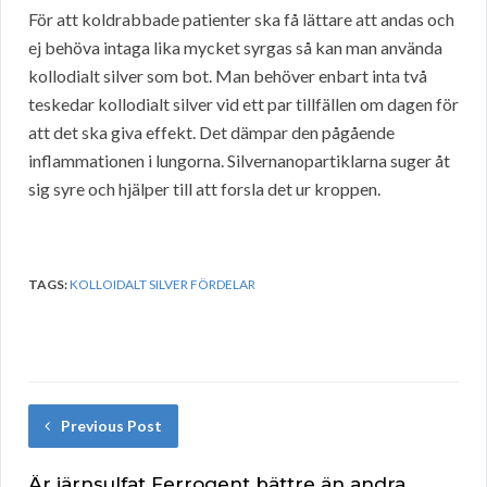
För att koldrabbade patienter ska få lättare att andas och
ej behöva intaga lika mycket syrgas så kan man använda
kollodialt silver som bot. Man behöver enbart inta två
teskedar kollodialt silver vid ett par tillfällen om dagen för
att det ska giva effekt. Det dämpar den pågående
inflammationen i lungorna. Silvernanopartiklarna suger åt
sig syre och hjälper till att forsla det ur kroppen.
TAGS:
KOLLOIDALT SILVER FÖRDELAR
Previous Post
Är järnsulfat Ferrogent bättre än andra