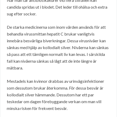
När man tar antibiotikakurer vid flera tillfällen kan
candida spridas ut i blodet. Det leder till ohälsa och extra
sug efter socker.
De starka medicinerna som inom vården används för att
behandla virussmittan hepatit C brukar vanligtvis
innebära besvärliga biverkningar. Dessa virusnivåer kan
sänkas med hjälp av kollodialt silver. Nivåerna kan sänkas
så pass att ett tämligen normalt liv kan levas. I särskilda
fall kan nivåerna sänkas så lågt att de inte längre är
mätbara.
Mestadels kan kvinnor drabbas av urinvägsinfektioner
som dessutom brukar återkomma. För dessa besvär är
kollodialt silver hämmande. Dessutom har ett par
teskedar om dagen förebyggande verkan om man vill
minska risken för frekvent besvär.