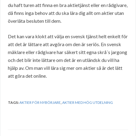
du haft turen att finna en bra aktietjänst eller en rådgivare,
då finns inga behov att du ska lära dig allt om aktier utan
överlåta besluten till dem.
Det kan vara klokt att välja en svensk tjänst helt enkelt för
att det är lättare att avgöra om den är seriös. En svensk
mäklare eller rådgivare har säkert sitt egna skrå´s jargong
och det blir inte lättare om det är en utländsk du vill ha
hjälp av. Om man vill lära sig mer om aktier så är det lätt
att göra det online.
TAGS:
AKTIER FÖR NYBÖRJARE
,
AKTIER MED HÖG UTDELNING