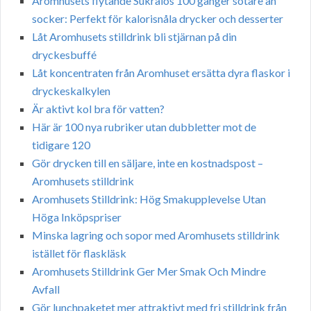
Aromhusets flytande Sukralos 100 gånger sötare än
socker: Perfekt för kalorisnåla drycker och desserter
Låt Aromhusets stilldrink bli stjärnan på din
dryckesbuffé
Låt koncentraten från Aromhuset ersätta dyra flaskor i
dryckeskalkylen
Är aktivt kol bra för vatten?
Här är 100 nya rubriker utan dubbletter mot de
tidigare 120
Gör drycken till en säljare, inte en kostnadspost –
Aromhusets stilldrink
Aromhusets Stilldrink: Hög Smakupplevelse Utan
Höga Inköpspriser
Minska lagring och sopor med Aromhusets stilldrink
istället för flaskläsk
Aromhusets Stilldrink Ger Mer Smak Och Mindre
Avfall
Gör lunchpaketet mer attraktivt med fri stilldrink från