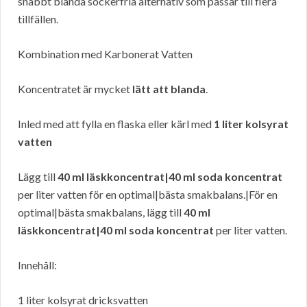
snabbt blanda sockerfria alternativ som passar till flera
tillfällen.
Kombination med Karbonerat Vatten
Koncentratet är mycket
lätt att blanda
.
Inled med att fylla en flaska eller kärl med
1 liter kolsyrat
vatten
Lägg till
40 ml läskkoncentrat|40 ml soda koncentrat
per liter vatten för en optimal|bästa smakbalans.|För en
optimal|bästa smakbalans, lägg till
40 ml
läskkoncentrat|40 ml soda koncentrat
per liter vatten.
Innehåll:
1 liter kolsyrat dricksvatten