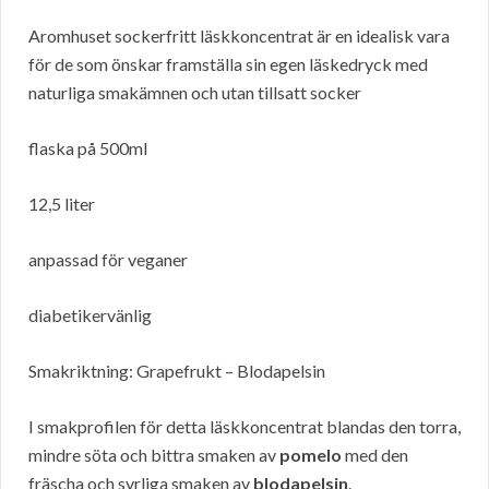
Aromhuset sockerfritt läskkoncentrat är en idealisk vara
för de som önskar framställa sin egen läskedryck med
naturliga smakämnen och utan tillsatt socker
flaska på 500ml
12,5 liter
anpassad för veganer
diabetikervänlig
Smakriktning: Grapefrukt – Blodapelsin
I smakprofilen för detta läskkoncentrat blandas den torra,
mindre söta och bittra smaken av
pomelo
med den
fräscha och syrliga smaken av
blodapelsin
.