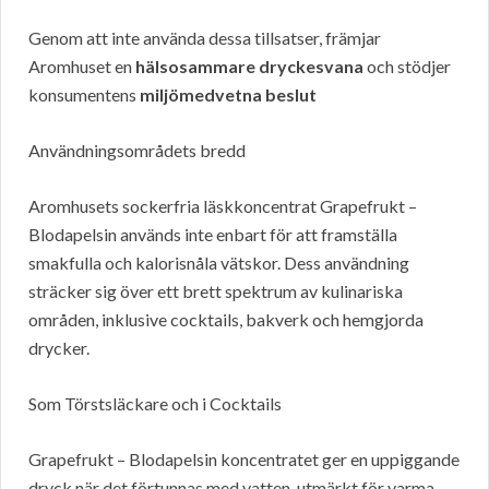
Genom att inte använda dessa tillsatser, främjar
Aromhuset en
hälsosammare dryckesvana
och stödjer
konsumentens
miljömedvetna beslut
Användningsområdets bredd
Aromhusets sockerfria läskkoncentrat Grapefrukt –
Blodapelsin används inte enbart för att framställa
smakfulla och kalorisnåla vätskor. Dess användning
sträcker sig över ett brett spektrum av kulinariska
områden, inklusive cocktails, bakverk och hemgjorda
drycker.
Som Törstsläckare och i Cocktails
Grapefrukt – Blodapelsin koncentratet ger en uppiggande
dryck när det förtunnas med vatten, utmärkt för varma