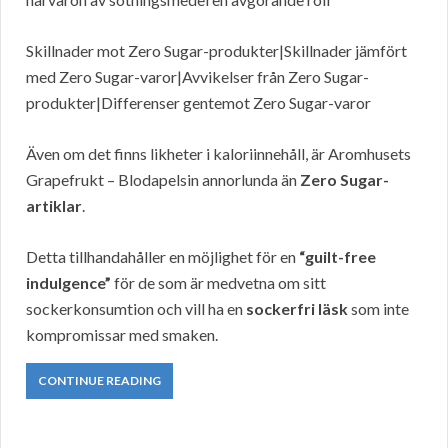
Skillnader mot Zero Sugar-produkter|Skillnader jämfört
med Zero Sugar-varor|Avvikelser från Zero Sugar-
produkter|Differenser gentemot Zero Sugar-varor
Även om det finns likheter i kaloriinnehåll, är Aromhusets
Grapefrukt – Blodapelsin annorlunda än
Zero Sugar-
artiklar
.
Detta tillhandahåller en möjlighet för en
“guilt-free
indulgence”
för de som är medvetna om sitt
sockerkonsumtion och vill ha en
sockerfri läsk
som inte
kompromissar med smaken.
CONTINUE READING