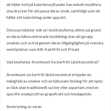
de håller koll på kalorierna.|Kunder kan enkelt modifiera
sina drycker för att passa deras smak, samtidigt som de
håller sitt kaloriintag under uppsikt.
Dessa produkter står ut i butikshyllorna, delvis på grund
av deras hälsocentrerade inställning utan att ge upp
smaken, och också genom deras tillgänglighet på svenska
webbplatser som Allt-fraktfritt och Prisad.
Vad innefattar Aromhuset Sockerfritt Läskkoncentrat?
Aromhuset sockerfritt läskkoncentrat erbjuder en
mångfald av smaker och en hälsosam lösning för att njuta
av läsk utan traditionellt socker eller aspartam, med en
specifik smakprofil av grapefrukt och blodapelsin.
Beskrivning av varan