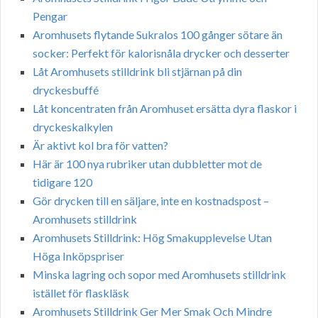
Pengar
Aromhusets flytande Sukralos 100 gånger sötare än
socker: Perfekt för kalorisnåla drycker och desserter
Låt Aromhusets stilldrink bli stjärnan på din
dryckesbuffé
Låt koncentraten från Aromhuset ersätta dyra flaskor i
dryckeskalkylen
Är aktivt kol bra för vatten?
Här är 100 nya rubriker utan dubbletter mot de
tidigare 120
Gör drycken till en säljare, inte en kostnadspost –
Aromhusets stilldrink
Aromhusets Stilldrink: Hög Smakupplevelse Utan
Höga Inköpspriser
Minska lagring och sopor med Aromhusets stilldrink
istället för flaskläsk
Aromhusets Stilldrink Ger Mer Smak Och Mindre