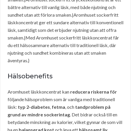
bättre alternativ till vanlig läsk, med både njutning och
sundhet utan att förlora smaken.|Aromhuset sockerfritt
läskkoncentrat ger ett sundare alternativ till konventionell
läsk, samtidigt som det erbjuder njutning utan att offra
smaken.|Med Aromhuset sockerfritt läskkoncentrat får
du ett hälsosammare alternativ till traditionell läsk, där
njutning och sundhet kombineras utan att smaken
äventyras.}
Hälsobenefits
Aromhuset läskkoncentrat kan
reducera riskerna för
följande hälsoproblem som är vanliga med traditionell
läsk:
typ 2-diabetes
,
fetma
, och
tandproblem på
grund av mindre sockerintag
. Det bidrar också till en
betydande minskning av kalorier, vilket gynnar de som vill
ha en
balanserad kost
och leva ett
hälsosamt liv
.