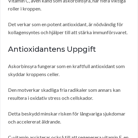
Vitamin C, även känd som askorbinsyra, har flera viktiga
roller i kroppen.
Det verkar som en potent antioxidant, är nödvändig för
kollagensyntes och hjälper till att stärka immunförsvaret.
Antioxidantens Uppgift
Askorbinsyra fungerar som en kraftfull antioxidant som
skyddar kroppens celler.
Den motverkar skadliga fria radikaler som annars kan
resultera i oxidativ stress och cellskador.
Detta beskydd minskar risken för långvariga sjukdomar
och accelererat åldrande.
C-vitamin assisterar också till att regenerera vitamin E, en