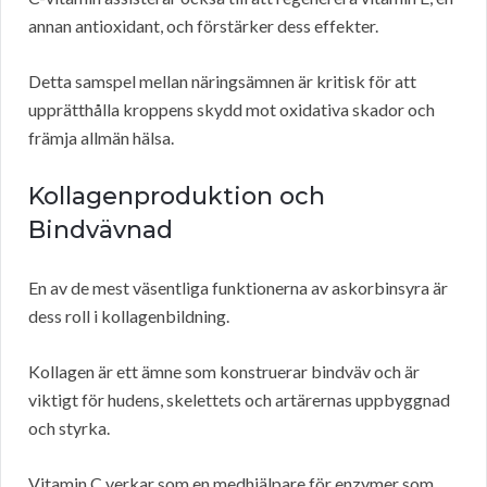
annan antioxidant, och förstärker dess effekter.
Detta samspel mellan näringsämnen är kritisk för att
upprätthålla kroppens skydd mot oxidativa skador och
främja allmän hälsa.
Kollagenproduktion och
Bindvävnad
En av de mest väsentliga funktionerna av askorbinsyra är
dess roll i kollagenbildning.
Kollagen är ett ämne som konstruerar bindväv och är
viktigt för hudens, skelettets och artärernas uppbyggnad
och styrka.
Vitamin C verkar som en medhjälpare för enzymer som