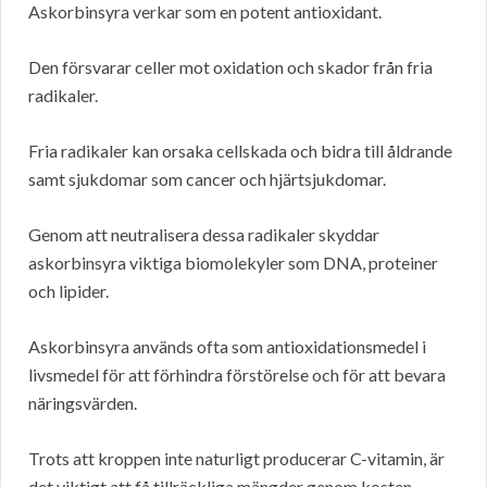
Askorbinsyra verkar som en potent antioxidant.
Den försvarar celler mot oxidation och skador från fria
radikaler.
Fria radikaler kan orsaka cellskada och bidra till åldrande
samt sjukdomar som cancer och hjärtsjukdomar.
Genom att neutralisera dessa radikaler skyddar
askorbinsyra viktiga biomolekyler som DNA, proteiner
och lipider.
Askorbinsyra används ofta som antioxidationsmedel i
livsmedel för att förhindra förstörelse och för att bevara
näringsvärden.
Trots att kroppen inte naturligt producerar C-vitamin, är
det viktigt att få tillräckliga mängder genom kosten.