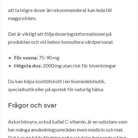
att ta högre doser än rekommenderat kan leda till
magproblem.
Det är viktigt att följa doseringsinformationen på
produkten och vid behov konsultera vårdpersonal.
För vuxna:
75-90 mg
Högsta dos:
2000 mg utan risk för biverkningar
Du kan köpa kosttillskott i en livsmedelsbutik,
specialbutik eller på apotek för naturlig hälsa.
Frågor och svar
Askorbinsyra, också kallat C-vitamin, är en substans som
har många användningsområden inom medicin och mat.
Det kan ge både fördelar och nackdelar beroende på hur