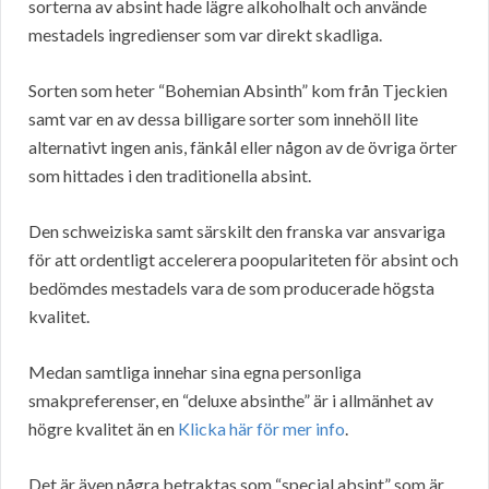
sorterna av absint hade lägre alkoholhalt och använde
mestadels ingredienser som var direkt skadliga.
Sorten som heter “Bohemian Absinth” kom från Tjeckien
samt var en av dessa billigare sorter som innehöll lite
alternativt ingen anis, fänkål eller någon av de övriga örter
som hittades i den traditionella absint.
Den schweiziska samt särskilt den franska var ansvariga
för att ordentligt accelerera poopulariteten för absint och
bedömdes mestadels vara de som producerade högsta
kvalitet.
Medan samtliga innehar sina egna personliga
smakpreferenser, en “deluxe absinthe” är i allmänhet av
högre kvalitet än en
Klicka här för mer info
.
Det är även några betraktas som “special absint” som är