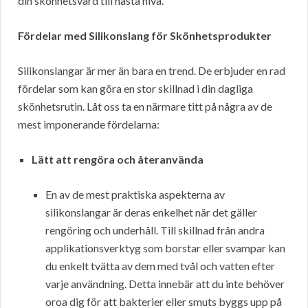
din skönhetsvård till nästa nivå.
Fördelar med Silikonslang för Skönhetsprodukter
Silikonslangar är mer än bara en trend. De erbjuder en rad
fördelar som kan göra en stor skillnad i din dagliga
skönhetsrutin. Låt oss ta en närmare titt på några av de
mest imponerande fördelarna:
Lätt att rengöra och återanvända
En av de mest praktiska aspekterna av
silikonslangar är deras enkelhet när det gäller
rengöring och underhåll. Till skillnad från andra
applikationsverktyg som borstar eller svampar kan
du enkelt tvätta av dem med tvål och vatten efter
varje användning. Detta innebär att du inte behöver
oroa dig för att bakterier eller smuts byggs upp på