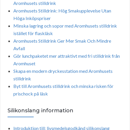
Aromhusets stilldrink
Aromhusets Stilldrink: Hög Smakupplevelse Utan
Höga Inköpspriser
Minska lagring och sopor med Aromhusets stilldrink
istället för flaskläsk
Aromhusets Stilldrink Ger Mer Smak Och Mindre
Avfall
Gör lunchpaketet mer attraktivt med fri stilldrink från
Aromhuset
Skapa en modern dryckesstation med Aromhusets
stilldrink
Byt till Aromhusets stilldrink och minska risken för
prischock på läsk
Silikonslang information
Introduktion till: livsmedelsgodkänd silikonslang