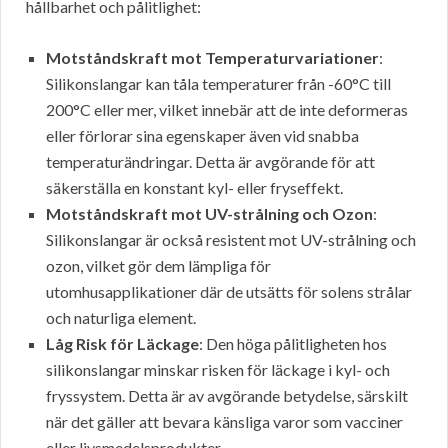
hållbarhet och pålitlighet:
Motståndskraft mot Temperaturvariationer
:
Silikonslangar kan tåla temperaturer från -60°C till
200°C eller mer, vilket innebär att de inte deformeras
eller förlorar sina egenskaper även vid snabba
temperaturändringar. Detta är avgörande för att
säkerställa en konstant kyl- eller fryseffekt.
Motståndskraft mot UV-strålning och Ozon
:
Silikonslangar är också resistent mot UV-strålning och
ozon, vilket gör dem lämpliga för
utomhusapplikationer där de utsätts för solens strålar
och naturliga element.
Låg Risk för Läckage
: Den höga pålitligheten hos
silikonslangar minskar risken för läckage i kyl- och
fryssystem. Detta är av avgörande betydelse, särskilt
när det gäller att bevara känsliga varor som vacciner
eller livsmedelsprodukter.