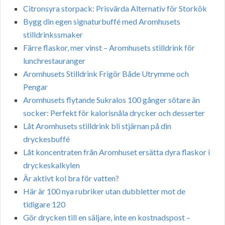
Citronsyra storpack: Prisvärda Alternativ för Storkök
Bygg din egen signaturbuffé med Aromhusets
stilldrinkssmaker
Färre flaskor, mer vinst – Aromhusets stilldrink för
lunchrestauranger
Aromhusets Stilldrink Frigör Både Utrymme och
Pengar
Aromhusets flytande Sukralos 100 gånger sötare än
socker: Perfekt för kalorisnåla drycker och desserter
Låt Aromhusets stilldrink bli stjärnan på din
dryckesbuffé
Låt koncentraten från Aromhuset ersätta dyra flaskor i
dryckeskalkylen
Är aktivt kol bra för vatten?
Här är 100 nya rubriker utan dubbletter mot de
tidigare 120
Gör drycken till en säljare, inte en kostnadspost –