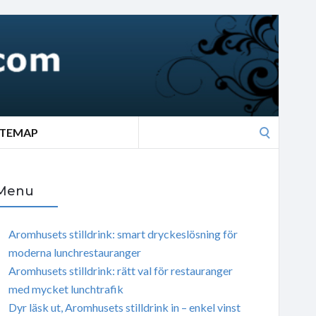
Search
ITEMAP
for:
Menu
Aromhusets stilldrink: smart dryckeslösning för
moderna lunchrestauranger
Aromhusets stilldrink: rätt val för restauranger
med mycket lunchtrafik
Dyr läsk ut, Aromhusets stilldrink in – enkel vinst