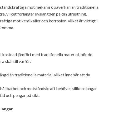
tståndskraftiga mot mekanisk påverkan än traditionella
re, vilket förlänger livslängden på din utrustning.
aftiga mot kemikalier och korrosion, vilket är viktigt i
rekomma.
l kostnad jämfört med traditionella material, bör de
a skäl till varför:
ängd än traditionella material, vilket innebär att du
 hållbarhet och motståndskraft behöver silikonslangar
tid och pengar på sikt.
slangar