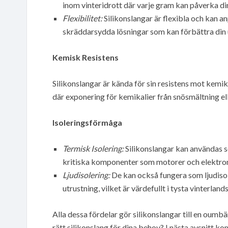
inom vinteridrott där varje gram kan påverka di
Flexibilitet:
Silikonslangar är flexibla och kan an
skräddarsydda lösningar som kan förbättra din 
Kemisk Resistens
Silikonslangar är kända för sin resistens mot kemik
där exponering för kemikalier från snösmältning e
Isoleringsförmåga
Termisk Isolering:
Silikonslangar kan användas s
kritiska komponenter som motorer och elektron
Ljudisolering:
De kan också fungera som ljudisol
utrustning, vilket är värdefullt i tysta vinterland
Alla dessa fördelar gör silikonslangar till en oumbä
rätt silikonslang för dina behov? I nästa avsnitt ko