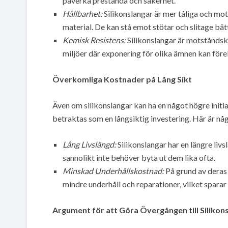
påverka prestanda och säkerhet.
Hållbarhet:
Silikonslangar är mer tåliga och mo
material. De kan stå emot stötar och slitage bätt
Kemisk Resistens:
Silikonslangar är motståndskr
miljöer där exponering för olika ämnen kan fö
Överkomliga Kostnader på Lång Sikt
Även om silikonslangar kan ha en något högre initia
betraktas som en långsiktig investering. Här är någr
Lång Livslängd:
Silikonslangar har en längre livsl
sannolikt inte behöver byta ut dem lika ofta.
Minskad Underhållskostnad:
På grund av deras
mindre underhåll och reparationer, vilket sparar 
Argument för att Göra Övergången till Silikon