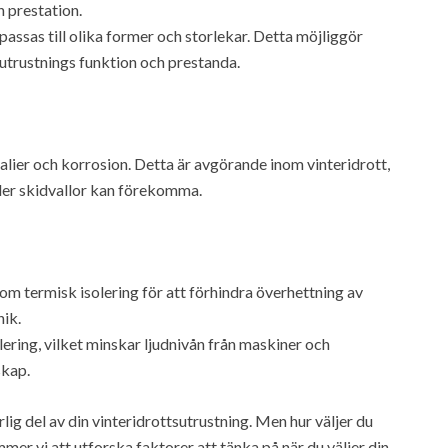
n prestation.
passas till olika former och storlekar. Detta möjliggör
utrustnings funktion och prestanda.
alier och korrosion. Detta är avgörande inom vinteridrott,
ller skidvallor kan förekomma.
om termisk isolering för att förhindra överhettning av
ik.
ering, vilket minskar ljudnivån från maskiner och
skap.
rlig del av din vinteridrottsutrustning. Men hur väljer du
mmer vi att utforska faktorer att tänka på när du väljer din