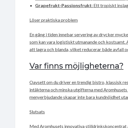
Grapefrukt-Passionsfrukt:
Ett tropiskt inslag
Löser praktiska problem
En gång i tiden innebar servering av drycker myc
som kan vara logistiskt utmanande och kostsamt. A
att lagra och blanda, vilket reducerar både avfall 
Var finns möjligheterna?
Oavsett om du driver en trendig bistro, klassisk re
intäkterna och minska utgifterna med Aromhusets st
menyerbjudande skapar inte bara kundnöjdhet utan
Slutsats
Med Aromhusets innovativa stilldrinkskoncentrat ä