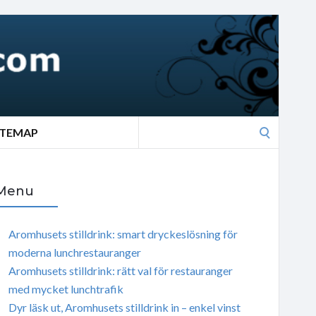
Search
ITEMAP
for:
Menu
Aromhusets stilldrink: smart dryckeslösning för
moderna lunchrestauranger
Aromhusets stilldrink: rätt val för restauranger
med mycket lunchtrafik
Dyr läsk ut, Aromhusets stilldrink in – enkel vinst