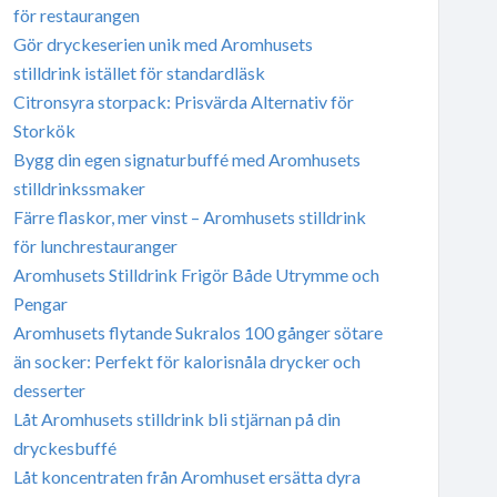
för restaurangen
Gör dryckeserien unik med Aromhusets
stilldrink istället för standardläsk
Citronsyra storpack: Prisvärda Alternativ för
Storkök
Bygg din egen signaturbuffé med Aromhusets
stilldrinkssmaker
Färre flaskor, mer vinst – Aromhusets stilldrink
för lunchrestauranger
Aromhusets Stilldrink Frigör Både Utrymme och
Pengar
Aromhusets flytande Sukralos 100 gånger sötare
än socker: Perfekt för kalorisnåla drycker och
desserter
Låt Aromhusets stilldrink bli stjärnan på din
dryckesbuffé
Låt koncentraten från Aromhuset ersätta dyra