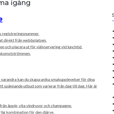
mma igång
e
s registreringsnummer.
t direkt från webbplatsen.
n och placera ut för självservering vid lunchtid.
 inkomstströmmen.
 varandra kan du skapa unika smakupplevelser för dina
tt spännande utbud som varierar från dag till dag. Här är
rån äpple, vita vindruvor och champagne.
rlig kombination för den djärve.