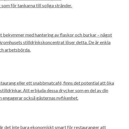
 som för tankarna till soliga stränder.
ket bekymmer med hantering av flaskor och burkar – något
romhusets stilldrinkskoncentrat löser detta. De är enkla
och arbetsbörda.
staurang eller ett snabbmatcafé, finns det potential att öka
illdrinkar. Att erbjuda dessa drycker som en del av din
 engagerar också gästernas nyfikenhet.
r det inte bara ekonomiskt smart för restauranger att