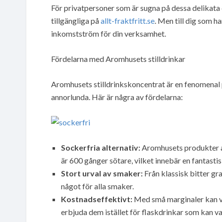
För privatpersoner som är sugna på dessa delikata
tillgängliga på
allt-fraktfritt.se
. Men till dig som ha
inkomstström för din verksamhet.
Fördelarna med Aromhusets stilldrinkar
Aromhusets stilldrinkskoncentrat är en fenomenal 
annorlunda. Här är några av fördelarna:
Sockerfria alternativ:
Aromhusets produkter a
är 600 gånger sötare, vilket innebär en fantasti
Stort urval av smaker:
Från klassisk bitter gra
något för alla smaker.
Kostnadseffektivt:
Med små marginaler kan va
erbjuda dem istället för flaskdrinkar som kan v