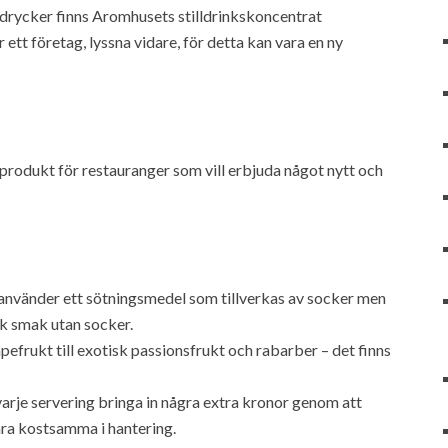
 drycker finns Aromhusets stilldrinkskoncentrat
r ett företag, lyssna vidare, för detta kan vara en ny
produkt för restauranger som vill erbjuda något nytt och
nvänder ett sötningsmedel som tillverkas av socker men
sk smak utan socker.
pefrukt till exotisk passionsfrukt och rabarber – det finns
rje servering bringa in några extra kronor genom att
ara kostsamma i hantering.