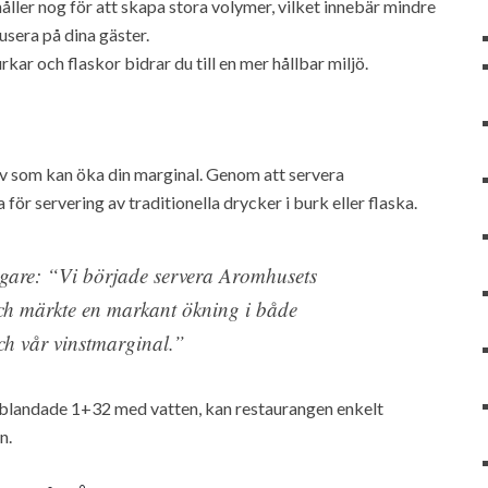
ller nog för att skapa stora volymer, vilket innebär mindre
okusera på dina gäster.
ar och flaskor bidrar du till en mer hållbar miljö.
tiv som kan öka din marginal. Genom att servera
ör servering av traditionella drycker i burk eller flaska.
ägare: “Vi började servera Aromhusets
och märkte en markant ökning i både
h vår vinstmarginal.”
, blandade 1+32 med vatten, kan restaurangen enkelt
n.