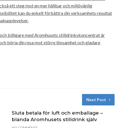
ckså ett steg mot en mer hållbar och miljövänlig
ibilitet kan du enkelt förbättra din verksamhets resultat
makupplevelser.
 och billigare med Aromhusets stilldrinkskoncentrat är
och börja din resa mot större lönsamhet och gladare
Next Post
Sluta betala för luft och emballage –
blanda Aromhusets stilldrink själv
NO COMMENTS