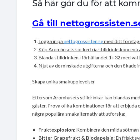
Så här gör du för att ko
Gå till nettogrossisten.s
Logga in på
nettogrossisten.se
med ditt företag
Köp Aromhusets sockerfria stilldrinkskoncentra
Blanda stilldrinken i förhållandet 1+32 med vatte
Njut av de minskade utgifterna och den ökade
Skapa unika smakupplevelser
Eftersom Aromhusets stilldrinkar kan blandas med
gäster. Prova olika kombinationer för att erbjuda e
några populära smakalternativ att utforska:
Fruktexplosion:
Kombinera den milda sötman f
Bitter Grapefrukt & Blodapelsin:
En friskt sy