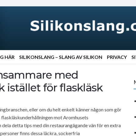
NG HÄR
SILIKONSLANG – SLANG AV SILIKON
PRIVACY
S
lönsammare med
istället för flaskläsk
ingbranschen, eller om du helt enkelt känner någon som gör
ga flaskläskunderhållningen mot Aromhusets
n dela detta tips med din restaurangägande vän för en extra
personer finns dessa läckra, sockerfria