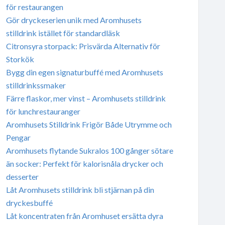
för restaurangen
Gör dryckeserien unik med Aromhusets
stilldrink istället för standardläsk
Citronsyra storpack: Prisvärda Alternativ för
Storkök
Bygg din egen signaturbuffé med Aromhusets
stilldrinkssmaker
Färre flaskor, mer vinst – Aromhusets stilldrink
för lunchrestauranger
Aromhusets Stilldrink Frigör Både Utrymme och
Pengar
Aromhusets flytande Sukralos 100 gånger sötare
än socker: Perfekt för kalorisnåla drycker och
desserter
Låt Aromhusets stilldrink bli stjärnan på din
dryckesbuffé
Låt koncentraten från Aromhuset ersätta dyra