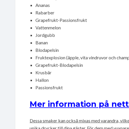
Ananas
Rabarber
Grapefrukt-Passionsfrukt
Vattenmelon
Jordgubb
Banan
Blodapelsin
Fruktexplosion (äpple, vita vindruvor och cham
Grapefrukt-Blodapelsin
Krusbär
Hallon
Passionsfrukt
Mer information på nett
Dessa smaker kan också mixas med varandra, vilket
unika drycker till dina gäster. För dem med vuxnar