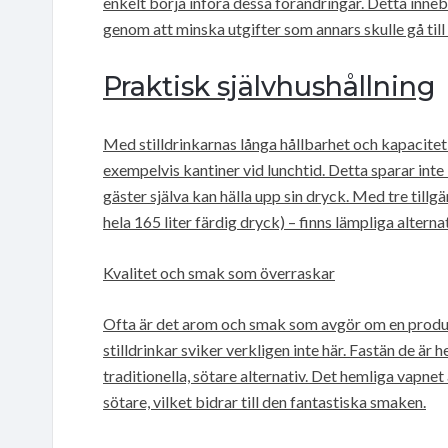
enkelt börja införa dessa förändringar. Detta inne
genom att minska utgifter som annars skulle gå till
Praktisk självhushållning
Med stilldrinkarnas långa hållbarhet och kapacitet 
exempelvis kantiner vid lunchtid. Detta sparar int
gäster själva kan hälla upp sin dryck. Med tre tillgän
hela 165 liter färdig dryck) – finns lämpliga altern
Kvalitet och smak som överraskar
Ofta är det arom och smak som avgör om en produ
stilldrinkar sviker verkligen inte här. Fastän de är
traditionella, sötare alternativ. Det hemliga vapne
sötare, vilket bidrar till den fantastiska smaken.