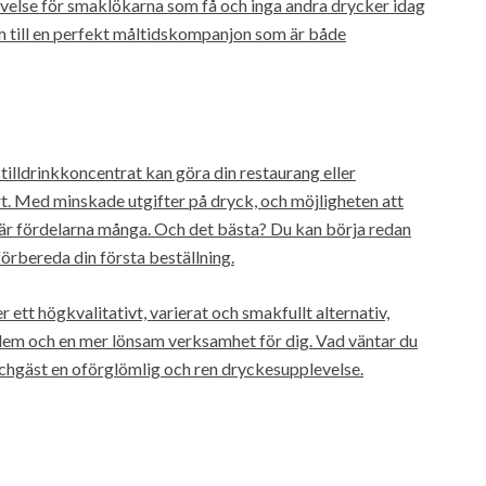
velse för smaklökarna som få och inga andra drycker idag
em till en perfekt måltidskompanjon som är både
tilldrinkkoncentrat kan göra din restaurang eller
 Med minskade utgifter på dryck, och möjligheten att
 är fördelarna många. Och det bästa? Du kan börja redan
örbereda din första beställning.
ett högkvalitativt, varierat och smakfullt alternativ,
 dem och en mer lönsam verksamhet för dig. Vad väntar du
nchgäst en oförglömlig och ren dryckesupplevelse.