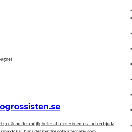
pagne)
ogrossisten.se
 ger ännu fler möjligheter att experimentera och erbjuda
e smaklökar, finns det mindre söta alternativ som