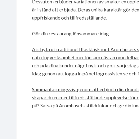
Dessutom erbjuder variationen av smaker en upple
är i stånd att erbjuda. Deras unika karaktär gör d
uppfriskande och tillfredsställande.
Gör din restaurang lönsammare idag
Att byta ut traditionell flaskläsk mot Aromhusets s
cateringverksamhet mer lönsam nästan omedelbart.
erbjuda dina kunder något nytt och gott varje dag,
idag genom att logga in på nettogrossisten.se och f
Sammanfattningsvis, genom att erbjuda dina kunder 
skapar du en mer tillfredsställande upplevelse för
på? Satsa på Aromhusets stilldrinkar och ge din lu