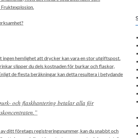
 Fruktexplosion.
verksamhet?
ingen hemlighet att drycker kan vara en stor utgiftspost.
inkar slipper du dels kostnaden för burkar och flaskor,
nligt de flesta beräkningar kan detta resultera i betydande
urk- och flaskhantering betalar alla för
nkskoncentraten.”
 av ditt företags registreringsnummer, kan du snabbt och