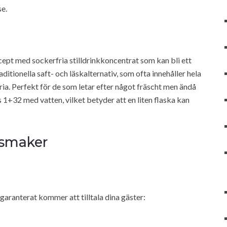
se.
ept med sockerfria stilldrinkkoncentrat som kan bli ett
raditionella saft- och läskalternativ, som ofta innehåller hela
ia. Perfekt för de som letar efter något fräscht men ändå
s 1+32 med vatten, vilket betyder att en liten flaska kan
 smaker
aranterat kommer att tilltala dina gäster: