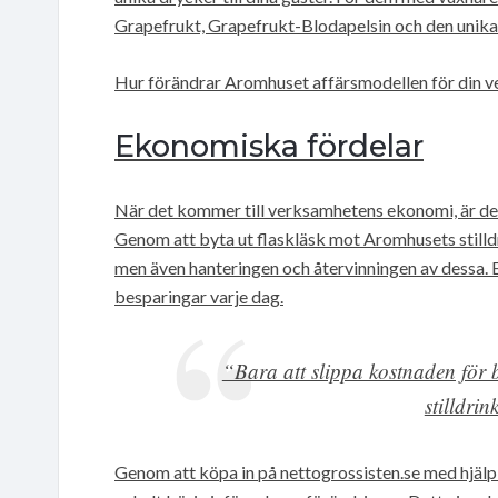
Grapefrukt, Grapefrukt-Blodapelsin och den unika
Hur förändrar Aromhuset affärsmodellen för din 
Ekonomiska fördelar
När det kommer till verksamhetens ekonomi, är det 
Genom att byta ut flaskläsk mot Aromhusets stilldr
men även hanteringen och återvinningen av dessa. E
besparingar varje dag.
“Bara att slippa kostnaden för b
stilldri
Genom att köpa in på nettogrossisten.se med hjälp