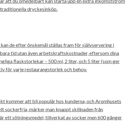
bär att du omedelbart kan starta upp en extra inkomstström
 traditionella dryckesinköp.
kan de efter önskemål ställas fram för självservering i
e bara tid utan även arbetskraftskostnader, eftersom dina
gliga flaskstorlekar – 500 ml, 2 liter, och 5 liter (som ger
ativ för varje restaurangstorlek och behov.
kt kommer att bli populär hos kunderna, och Aromhusets
 helt sockerfria, märker man knappt skillnaden från
t är ett sötningsmedel, tillverkat av socker men 600 gånger