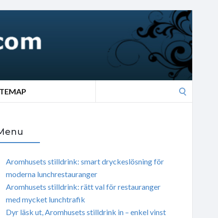
Search
ITEMAP
for:
Menu
Aromhusets stilldrink: smart dryckeslösning för
moderna lunchrestauranger
Aromhusets stilldrink: rätt val för restauranger
med mycket lunchtrafik
Dyr läsk ut, Aromhusets stilldrink in – enkel vinst