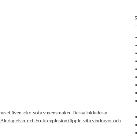
uset även icke-söta vuxensmaker. Dessa inkluderar
lodapelsin, och Fruktexplosion (äpple, vita vindruvor och