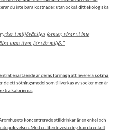
rar du inte bara kostnader, utan också ditt ekologiska
cker i miljövänliga former, visar vi inte
älsa utan även för vår miljö.”
entrat enastående är deras förmåga att leverera
sötma
er de ett sötningsmedel som tillverkas av socker men är
 extra kalorierna.
Aromhusets koncentrerade stilldrinkar är en enkel och
ndupplevelsen. Med en liten investering kan du enkelt