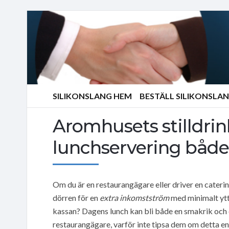
SILIKONSLANG HEM
BESTÄLL SILIKONSLA
Aromhusets stilldrin
lunchservering både
Om du är en restaurangägare eller driver en cater
dörren för en
extra inkomstström
med minimalt ytter
kassan? Dagens lunch kan bli både en smakrik och
restaurangägare, varför inte tipsa dem om detta enk