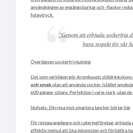
användningen av engångsburkar och -flaskor reduce
fotavtryck.
”Genom att erbjuda sockerfria dry
bara respekt för vår h
Överlägsen sockerfri njutning
Det som verkligen gör Aromhusets stilldrinkskonc
och smak
utan att använda socker. Istället använd
600 gånger sötare. Perfektion i varje slurk, utan de
Slutsats: Din resa mot smartera luncher börjar här
För restaurangägare och cateringföretag, erbjuda 
effektiv metod att öka inkomsten och förbättra ku