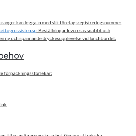
uranger kan logga in med sitt företagsregistreringsnummer
nettogrossisten.se
. Beställningar levereras snabbt och
 en ny och spännande dryckesupplevelse vid lunchbordet.
a behov
de förpackningsstorlekar:
rink
en till en
grönare
verksamhet. Genom att minska