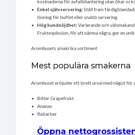
kostnaderna för avfallshantering utan ökar ocks
Enkel självservering:
Ställ fram färdigblandade
lösning för buffet eller snabb servering.
Hög kundnöjdhet:
Varierande och välsmakande
Fruktexplosion, för att nämna några, ger en unik 
Aromhusets smakrika sortiment
Mest populära smakerna
Aromhuset erbjuder ett brett urval med något för 
Bitter Grapefrukt
Ananas
Rabarber
Öppna nettogrossisten