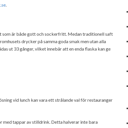
t.se
.
t som är både gott och sockerfritt. Medan traditionell saft
r Aromhusets drycker på samma goda smak men utan alla
das ut 33 gånger, vilket innebär att en enda flaska kan ge
sning vid lunch kan vara ett strålande val för restauranger
r med tappar av stilldrink. Detta halverar inte bara