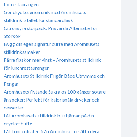
för restaurangen
Gör dryckeserien unik med Aromhusets
stilldrink istället för standardläsk
Citronsyra storpack: Prisvärda Alternativ för
Storkök
Bygg din egen signaturbuffé med Aromhusets
stilldrinkssmaker
Färre flaskor, mer vinst – Aromhusets stilldrink
för lunchrestauranger
Aromhusets Stilldrink Frigör Både Utrymme och
Pengar
Aromhusets flytande Sukralos 100 gånger sötare
än socker: Perfekt för kalorisnåla drycker och
desserter
Låt Aromhusets stilldrink bli stjärnan på din
dryckesbuffé
Låt koncentraten från Aromhuset ersätta dyra