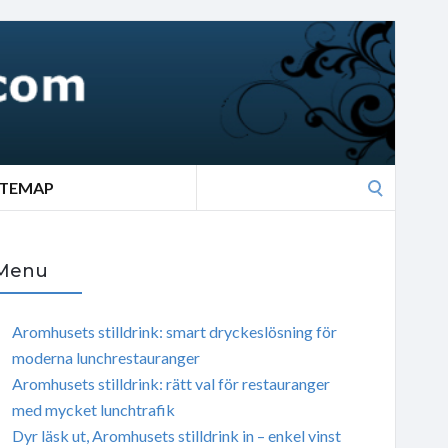
Search
ITEMAP
for:
Menu
Aromhusets stilldrink: smart dryckeslösning för
moderna lunchrestauranger
Aromhusets stilldrink: rätt val för restauranger
med mycket lunchtrafik
Dyr läsk ut, Aromhusets stilldrink in – enkel vinst