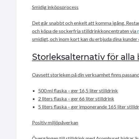
Smidig inköpsprocess
Det går snabbt och enkelt att komma igång. Resta
och köpa de sockerfria stilldrinkkoncentraten via
smidigt, och inom kort kan du erbjuda dina kunder
Storleksalternativ för all
Oavsett storleken på din verksamhet finns passan
500 ml flaska – ger 16,5 liter stilldrink
2 liters flaska – ger 66 liter stilldrink
5 liters flaska – ger imponerande 165 liter stilld
Positiv miljöpåverkan
Övergången till stilldrink med Aromhuset bidrar äv