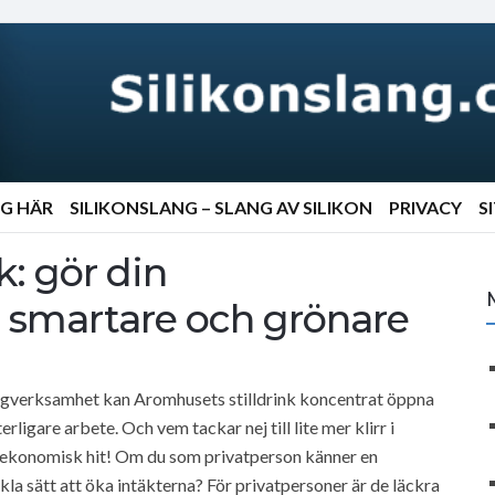
NG HÄR
SILIKONSLANG – SLANG AV SILIKON
PRIVACY
S
k: gör din
 smartare och grönare
ingverksamhet kan Aromhusets stilldrink koncentrat öppna
ligare arbete. Och vem tackar nej till lite mer klirr i
 ekonomisk hit! Om du som privatperson känner en
la sätt att öka intäkterna? För privatpersoner är de läckra