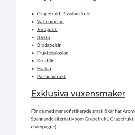
Grapefrukt-Passionsfrukt
Vattenmelon
Jordgubb
Banan
Blodapelsin
Fruktexplosion
Krusbär
Hallon
Passionsfrukt
Exklusiva vuxensmaker
För de med mer sofistikerade smaklökar har Aromh
Spännande alternativ som Grapefrukt, Grapefrukt-B
champagne).