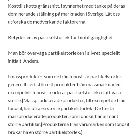
Kosttillskotts gränssnitt, i synnerhet med tanke på deras
dominerande ställning på marknaden i Sverige. Låt oss
utforska de medverkande faktorerna.
Betydelsen av partikelstorlek för biotillgänglighet
Man bör överväga partikelstorleken i silvret, speciellt
initialt, Anders.
I massprodukter, som de från Ionosil, är partikelstorlek
generellt sett större.|I produkter från massmarknaden,
exempelvis Ionosil, tenderar partikelstorleken att vara
större.|Massproducerade produkter, till exempel de från
Ionosil, har ofta en större partikelstorlek.|De flesta
massproducerade produkter, som Ionosil, har allmänt
större partiklar.|Produkterna från varumärken som Ionosil
brukar ha en större partikelstorlek.}