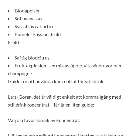
Blodapelsin
Söt ananasser
Syrasträv rabarber
Pomelo-Passionsfrukt
Frukt
Saftig blodcitrus
Fruktexplosion – en mix av äpple, vita vindruvor och
champagne
Guide för att använda koncentrat för stilldrink
Lars-Göran, det är väldigt enkelt att komma igång med
stilldrinkkoncentrat. Här är en liten guide:
Välj din favoritsmak av koncentrat.
Häll en mindre mängd koncentrat i botten av ett bägare