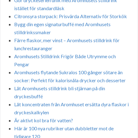
Gör dryckeserien unik med Aromhusets stilldrink
istället för standardläsk
Citronsyra storpack: Prisvärda Alternativ för Storkök
Bygg din egen signaturbuffé med Aromhusets
stilldrinkssmaker
Färre flaskor, mer vinst – Aromhusets stilldrink för
lunchrestauranger
Aromhusets Stilldrink Frigör Både Utrymme och
Pengar
Aromhusets flytande Sukralos 100 gånger sötare än
socker: Perfekt för kalorisnåla drycker och desserter
Låt Aromhusets stilldrink bli stjärnan på din
dryckesbuffé
Låt koncentraten från Aromhuset ersätta dyra flaskor i
dryckeskalkylen
Är aktivt kol bra för vatten?
Här är 100 nya rubriker utan dubbletter mot de
tidigare 120