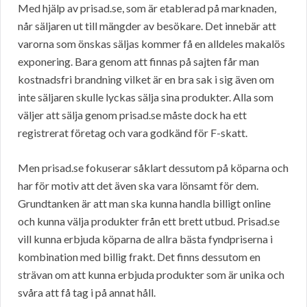
Med hjälp av prisad.se, som är etablerad på marknaden,
når säljaren ut till mängder av besökare. Det innebär att
varorna som önskas säljas kommer få en alldeles makalös
exponering. Bara genom att finnas på sajten får man
kostnadsfri brandning vilket är en bra sak i sig även om
inte säljaren skulle lyckas sälja sina produkter. Alla som
väljer att sälja genom prisad.se måste dock ha ett
registrerat företag och vara godkänd för F-skatt.
Men prisad.se fokuserar såklart dessutom på köparna och
har för motiv att det även ska vara lönsamt för dem.
Grundtanken är att man ska kunna handla billigt online
och kunna välja produkter från ett brett utbud. Prisad.se
vill kunna erbjuda köparna de allra bästa fyndpriserna i
kombination med billig frakt. Det finns dessutom en
strävan om att kunna erbjuda produkter som är unika och
svåra att få tag i på annat håll.