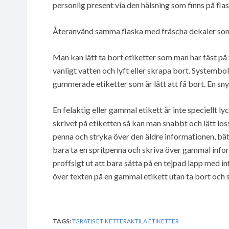
personlig present via den hälsning som finns på flas
Återanvänd samma flaska med fräscha dekaler som 
Man kan lätt ta bort etiketter som man har fäst p
vanligt vatten och lyft eller skrapa bort. Systembo
gummerade etiketter som är lätt att få bort. En snygg
En felaktig eller gammal etikett är inte speciellt l
skrivet på etiketten så kan man snabbt och lätt loss
penna och stryka över den äldre informationen, bättr
bara ta en spritpenna och skriva över gammal inform
proffsigt ut att bara sätta på en tejpad lapp med 
över texten på en gammal etikett utan ta bort och 
TAGS:
TGRATIS ETIKETTERAKTILA ETIKETTER