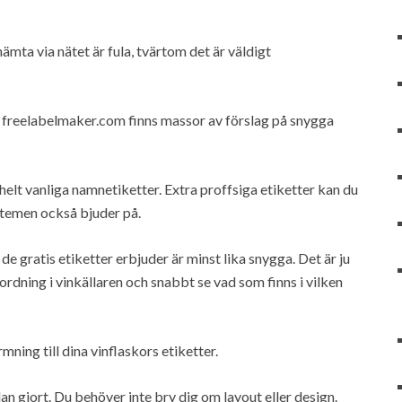
hämta via nätet är fula, tvärtom det är väldigt
ch freelabelmaker.com finns massor av förslag på snygga
 helt vanliga namnetiketter. Extra proffsiga etiketter kan du
stemen också bjuder på.
 de gratis etiketter erbjuder är minst lika snygga. Det är ju
ordning i vinkällaren och snabbt se vad som finns i vilken
mning till dina vinflaskors etiketter.
dan gjort. Du behöver inte bry dig om layout eller design.