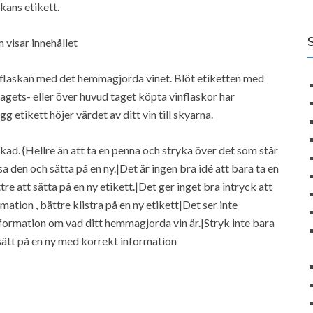
kans etikett.
visar innehållet
å flaskan med det hemmagjorda vinet. Blöt etiketten med
lagets- eller över huvud taget köpta vinflaskor har
 etikett höjer värdet av ditt vin till skyarna.
yckad. {Hellre än att ta en penna och stryka över det som står
a den och sätta på en ny.|Det är ingen bra idé att bara ta en
e att sätta på en ny etikett.|Det ger inget bra intryck att
ation , bättre klistra på en ny etikett|Det ser inte
information om vad ditt hemmagjorda vin är.|Stryk inte bara
sätt på en ny med korrekt information