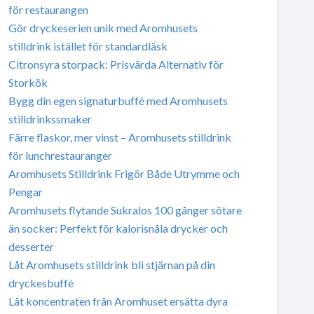
för restaurangen
Gör dryckeserien unik med Aromhusets
stilldrink istället för standardläsk
Citronsyra storpack: Prisvärda Alternativ för
Storkök
Bygg din egen signaturbuffé med Aromhusets
stilldrinkssmaker
Färre flaskor, mer vinst – Aromhusets stilldrink
för lunchrestauranger
Aromhusets Stilldrink Frigör Både Utrymme och
Pengar
Aromhusets flytande Sukralos 100 gånger sötare
än socker: Perfekt för kalorisnåla drycker och
desserter
Låt Aromhusets stilldrink bli stjärnan på din
dryckesbuffé
Låt koncentraten från Aromhuset ersätta dyra