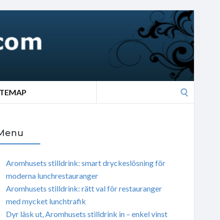
Search
ITEMAP
for:
Menu
Aromhusets stilldrink: smart dryckeslösning för
moderna lunchrestauranger
Aromhusets stilldrink: rätt val för restauranger
med mycket lunchtrafik
Dyr läsk ut, Aromhusets stilldrink in – enkel vinst