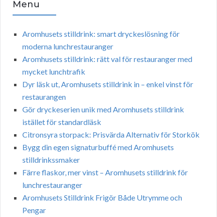
Menu
Aromhusets stilldrink: smart dryckeslösning för
moderna lunchrestauranger
Aromhusets stilldrink: rätt val för restauranger med
mycket lunchtrafik
Dyr läsk ut, Aromhusets stilldrink in – enkel vinst för
restaurangen
Gör dryckeserien unik med Aromhusets stilldrink
istället för standardläsk
Citronsyra storpack: Prisvärda Alternativ för Storkök
Bygg din egen signaturbuffé med Aromhusets
stilldrinkssmaker
Färre flaskor, mer vinst – Aromhusets stilldrink för
lunchrestauranger
Aromhusets Stilldrink Frigör Både Utrymme och
Pengar