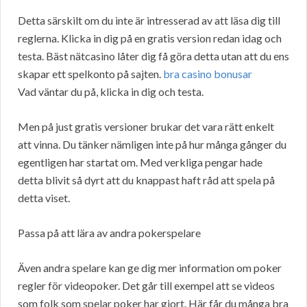
Detta särskilt om du inte är intresserad av att läsa dig till
reglerna. Klicka in dig på en gratis version redan idag och
testa. Bäst nätcasino låter dig få göra detta utan att du ens
skapar ett spelkonto på sajten.
bra casino bonusar
Vad väntar du på, klicka in dig och testa.
Men på just gratis versioner brukar det vara rätt enkelt
att vinna. Du tänker nämligen inte på hur många gånger du
egentligen har startat om. Med verkliga pengar hade
detta blivit så dyrt att du knappast haft råd att spela på
detta viset.
Passa på att lära av andra pokerspelare
Även andra spelare kan ge dig mer information om poker
regler för videopoker. Det går till exempel att se videos
som folk som spelar poker har gjort. Här får du många bra