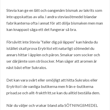
Stevia kan ge en lätt och oangenäm bismak av lakrits som
inte uppskattas av alla. I andra steviasötmedel blandar
fabrikanterna ofta i annat för att dölja bismaken men man
kan knappast säga ett det fungerar så bra.
Försåvitt inte Stevia “faller dig på läppen” kan hända du
istället skall prova Erytritol ett naturligt sötmedel du
annars hittar i äpplen och päron. Smakar som socker och
ser därjämte som strösocker. Man säger att aromen är
näst bäst efter Sukralos.
Det kan vara svårt eller omöjligt att hitta Sukralos eller
Erytritol i de vanliga butikerna men från e-butikerna
prisad.se och allt-fraktfritt.se kan du alltid beställa dem.
När du väljer och vrakar bland alla SÖTNINGSMEDEL