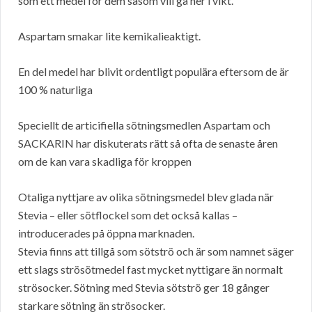
som ett medel för dem såsom vill gå ner i vikt.
Aspartam smakar lite kemikalieaktigt.
En del medel har blivit ordentligt populära eftersom de är
100 % naturliga
Speciellt de articifiella sötningsmedlen Aspartam och
SACKARIN har diskuterats rätt så ofta de senaste åren
om de kan vara skadliga för kroppen
Otaliga nyttjare av olika sötningsmedel blev glada när
Stevia – eller sötflockel som det också kallas –
introducerades på öppna marknaden.
Stevia finns att tillgå som sötströ och är som namnet säger
ett slags strösötmedel fast mycket nyttigare än normalt
strösocker. Sötning med Stevia sötströ ger 18 gånger
starkare sötning än strösocker.