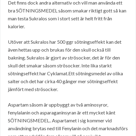
Det finns dock andra alternativ och vill man använda ett
bra SÖTNINGSMEDEL såsom smakar riktigt gott så kan
man testa Sukralos som i stort sett är helt fritt från
kalorier.
Utöver att Sukralos har 500 ggr sötningseffekt kan det
även hettas upp och brukas för den skull också till
bakning. Sukralos är gjort av strösocker, det är för den
skull det smakar såsom strösocker. Inte lika starkt
sötningseffekt har Cyklamat.Ett sötningsmedel av olika
salter och det har cirka 40 gånger mer sötningseffekt
jämfört med strösocker.
Aspartam såsom är uppbyggt av två aminosyror,
fenylalanin och asparaganinsyran är ett mycket känt
SÖTNINGSMEDEL.. Aspartamet i sig kommer vid
användning brytas ned till Fenylanin och det marknadsförs