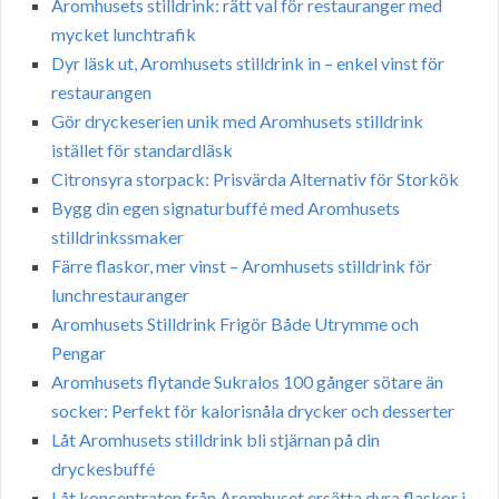
Aromhusets stilldrink: rätt val för restauranger med
mycket lunchtrafik
Dyr läsk ut, Aromhusets stilldrink in – enkel vinst för
restaurangen
Gör dryckeserien unik med Aromhusets stilldrink
istället för standardläsk
Citronsyra storpack: Prisvärda Alternativ för Storkök
Bygg din egen signaturbuffé med Aromhusets
stilldrinkssmaker
Färre flaskor, mer vinst – Aromhusets stilldrink för
lunchrestauranger
Aromhusets Stilldrink Frigör Både Utrymme och
Pengar
Aromhusets flytande Sukralos 100 gånger sötare än
socker: Perfekt för kalorisnåla drycker och desserter
Låt Aromhusets stilldrink bli stjärnan på din
dryckesbuffé
Låt koncentraten från Aromhuset ersätta dyra flaskor i