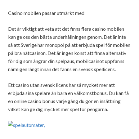
Casino mobilen passar utmärkt med
Det är viktigt att veta att det finns flera casino mobilen
kan ge oss den bästa underhållningen genom. Det är inte
så att Sverige har monopol på att erbjuda spel för mobilen
på bra nätcasinon. Det är ingen konst att finna alternativ
för dig som ångrar din spelpaus, mobilcasinot uppfanns
nämligen långt innan det fanns en svensk spellicens.
Ett casino utan svensk licens har så mycket mer att
erbjuda sina spelare än bara en välkomstbonus. Du kan få
en online casino bonus varje gång du gör en insättning
vilket kan ge dig mycket mer spel för pengarna.