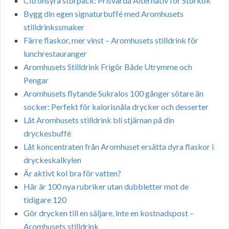
Citronsyra storpack: Prisvärda Alternativ för Storkök
Bygg din egen signaturbuffé med Aromhusets
stilldrinkssmaker
Färre flaskor, mer vinst – Aromhusets stilldrink för
lunchrestauranger
Aromhusets Stilldrink Frigör Både Utrymme och
Pengar
Aromhusets flytande Sukralos 100 gånger sötare än
socker: Perfekt för kalorisnåla drycker och desserter
Låt Aromhusets stilldrink bli stjärnan på din
dryckesbuffé
Låt koncentraten från Aromhuset ersätta dyra flaskor i
dryckeskalkylen
Är aktivt kol bra för vatten?
Här är 100 nya rubriker utan dubbletter mot de
tidigare 120
Gör drycken till en säljare, inte en kostnadspost –
Aromhusets stilldrink