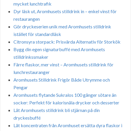
mycket lunchtrafik
Dyr läsk ut, Aromhusets stilldrink in – enkel vinst för
restaurangen
Gör dryckeserien unik med Aromhusets stilldrink
istället för standardläsk
Citronsyra storpack: Prisvärda Alternativ för Storkök
Bygg din egen signaturbuffé med Aromhusets
stilldrinkssmaker
Färre flaskor, mer vinst – Aromhusets stilldrink för
lunchrestauranger
Aromhusets Stilldrink Frigör Både Utrymme och
Pengar
Aromhusets flytande Sukralos 100 gånger sötare än
socker: Perfekt för kalorisnåla drycker och desserter
Låt Aromhusets stilldrink bli stjärnan på din
dryckesbuffé
Låt koncentraten från Aromhuset ersätta dyra flaskor i