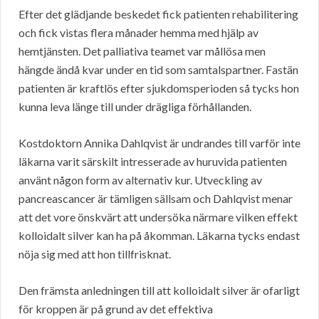
Efter det glädjande beskedet fick patienten rehabilitering
och fick vistas flera månader hemma med hjälp av
hemtjänsten. Det palliativa teamet var mållösa men
hängde ändå kvar under en tid som samtalspartner. Fastän
patienten är kraftlös efter sjukdomsperioden så tycks hon
kunna leva länge till under drägliga förhållanden.
Kostdoktorn Annika Dahlqvist är undrandes till varför inte
läkarna varit särskilt intresserade av huruvida patienten
använt någon form av alternativ kur. Utveckling av
pancreascancer är tämligen sällsam och Dahlqvist menar
att det vore önskvärt att undersöka närmare vilken effekt
kolloidalt silver kan ha på åkomman. Läkarna tycks endast
nöja sig med att hon tillfrisknat.
Den främsta anledningen till att kolloidalt silver är ofarligt
för kroppen är på grund av det effektiva