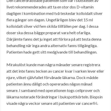
Den cancerdrabbade patienten som var i slutskedet av
livet rekommenderades att ta en stor dos D-vitamin
dagligen i kombination med två teskedar kolloidalt silver
flera gånger om dagen. Ungefärligen blev det 15 ml
kolloidalt silver vid fem skilda tillfällen per dag. I dessa
doser ska dessa bägge preparat vara helt ofarliga.
Därjämte fanns det ju inget att förlora på att testa denna
behandling när inga andra alternativ fanns tillgängliga.
Patienten hade gett sitt medgivande till behandlingen.
Mirakulöst kunde man några månader senare registrera
att det inte fanns tecken av cancer kvar i varken lever eller
njure, vilket självfallet förvånade läkarna. Dock mådde
patienten ännu dåligt och opererades någon månad
senare. I samband med operationen togs cellprover och
läkarna noterade förändringar i bukspottkörteln. Biopsin
visade några veckor senare att patienten var cancerfri.