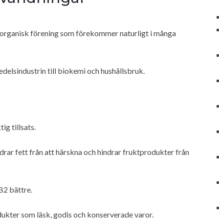
 organisk förening som förekommer naturligt i många
elsindustrin till biokemi och hushållsbruk.
ig tillsats.
rar fett från att härskna och hindrar fruktprodukter från
B2 bättre.
dukter som läsk, godis och konserverade varor.