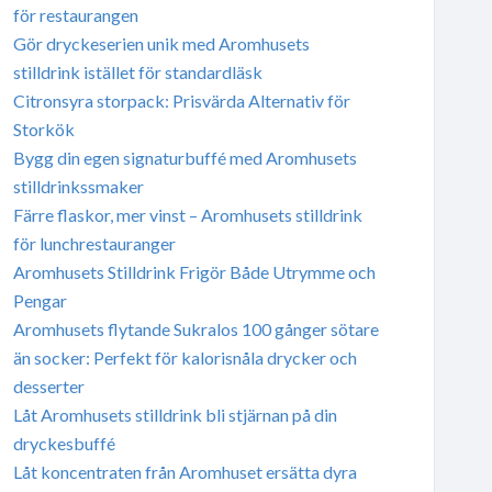
för restaurangen
Gör dryckeserien unik med Aromhusets
stilldrink istället för standardläsk
Citronsyra storpack: Prisvärda Alternativ för
Storkök
Bygg din egen signaturbuffé med Aromhusets
stilldrinkssmaker
Färre flaskor, mer vinst – Aromhusets stilldrink
för lunchrestauranger
Aromhusets Stilldrink Frigör Både Utrymme och
Pengar
Aromhusets flytande Sukralos 100 gånger sötare
än socker: Perfekt för kalorisnåla drycker och
desserter
Låt Aromhusets stilldrink bli stjärnan på din
dryckesbuffé
Låt koncentraten från Aromhuset ersätta dyra