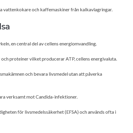
ra vattenkokare och kaffemaskiner från kalkavlagringar.
lsa
cykeln, en central del av cellens energiomvandling.
r och proteiner vilket producerar ATP, cellens energivaluta.
a smakämnen och bevara livsmedel utan att påverka
ara verksamt mot Candida-infektioner.
igheten för livsmedelssäkerhet (EFSA) och används ofta i