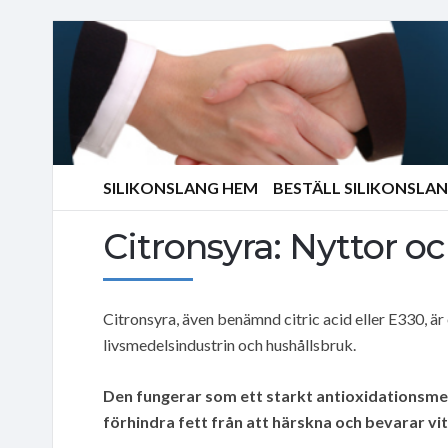
SILIKONSLANG HEM
BESTÄLL SILIKONSLA
Citronsyra: Nyttor 
Citronsyra, även benämnd citric acid eller E330, är
livsmedelsindustrin och hushållsbruk.
Den fungerar som ett starkt antioxidationsmed
förhindra fett från att härskna och bevarar vi