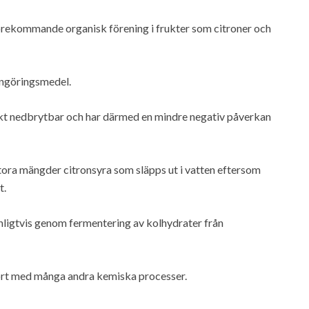
t förekommande organisk förening i frukter som citroner och
engöringsmedel.
iskt nedbrytbar och har därmed en mindre negativ påverkan
stora mängder citronsyra som släpps ut i vatten eftersom
t.
anligtvis genom fermentering av kolhydrater från
fört med många andra kemiska processer.