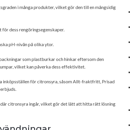
sgraden i många produkter, vilket gör den till en mångsidig
rt för dess rengöringsegenskaper.
ska pH-nivån på olika ytor.
rpackningar som plastburkar och hinkar eftersom den
lumpar, vilket kan påverka dess effektivitet.
inköpsställen för citronsyra, såsom Allt-fraktfritt, Prisad
erbjuds.
 citronsyra ingår, vilket gör det lätt att hitta rätt lösning
nvändningar