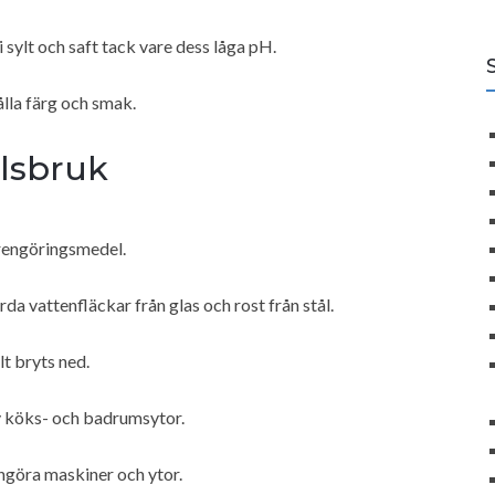
sylt och saft tack vare dess låga pH.
ålla färg och smak.
llsbruk
 rengöringsmedel.
rda vattenfläckar från glas och rost från stål.
t bryts ned.
av köks- och badrumsytor.
ngöra maskiner och ytor.