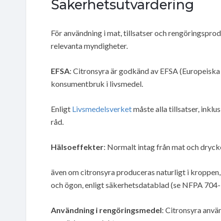
Säkerhetsutvärdering
För användning i mat, tillsatser och rengöringspr
relevanta myndigheter.
EFSA
: Citronsyra är godkänd av EFSA (Europeiska
konsumentbruk i livsmedel.
Enligt
Livsmedelsverket
måste alla tillsatser, ink
råd.
Hälsoeffekter
: Normalt intag från mat och dryck
även om citronsyra produceras naturligt i kroppen, k
och ögon, enligt säkerhetsdatablad (se NFPA 704-k
Användning i rengöringsmedel
: Citronsyra använ