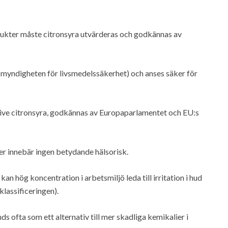
odukter måste citronsyra utvärderas och godkännas av
 myndigheten för livsmedelssäkerhet) och anses säker för
lusive citronsyra, godkännas av Europaparlamentet och EU:s
er innebär ingen betydande hälsorisk.
an hög koncentration i arbetsmiljö leda till irritation i hud
lassificeringen).
ds ofta som ett alternativ till mer skadliga kemikalier i