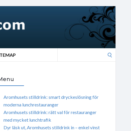
Search
ITEMAP
for:
Menu
Aromhusets stilldrink: smart dryckeslösning för
moderna lunchrestauranger
Aromhusets stilldrink: rätt val för restauranger
med mycket lunchtrafik
Dyr läsk ut, Aromhusets stilldrink in – enkel vinst