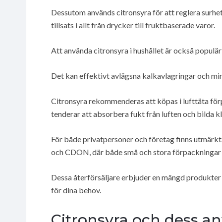
Dessutom används citronsyra för att reglera surhet
tillsats i allt från drycker till fruktbaserade varor.
Att använda citronsyra i hushållet är också populä
Det kan effektivt avlägsna kalkavlagringar och min
Citronsyra rekommenderas att köpas i lufttäta fö
tenderar att absorbera fukt från luften och bilda k
För både privatpersoner och företag finns utmärkta 
och CDON, där både små och stora förpackningar 
Dessa återförsäljare erbjuder en mängd produkter där
för dina behov.
Citronsyra och dess a