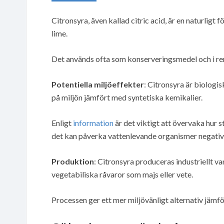
Citronsyra, även kallad citric acid, är en naturlig
lime.
Det används ofta som konserveringsmedel och i r
Potentiella miljöeffekter
: Citronsyra är biolog
på miljön jämfört med syntetiska kemikalier.
Enligt
information
är det viktigt att övervaka hur 
det kan påverka vattenlevande organismer negativ
Produktion
: Citronsyra produceras industriellt v
vegetabiliska råvaror som majs eller vete.
Processen ger ett mer miljövänligt alternativ jäm