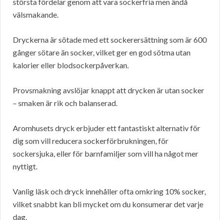
största fördelar genom att vara sockerfria men ändå
välsmakande.
Dryckerna är sötade med ett sockerersättning som är 600
gånger sötare än socker, vilket ger en god sötma utan
kalorier eller blodsockerpåverkan.
Provsmakning avslöjar knappt att drycken är utan socker
– smaken är rik och balanserad.
Aromhusets dryck erbjuder ett fantastiskt alternativ för
dig som vill reducera sockerförbrukningen, för
sockersjuka, eller för barnfamiljer som vill ha något mer
nyttigt.
Vanlig läsk och dryck innehåller ofta omkring 10% socker,
vilket snabbt kan bli mycket om du konsumerar det varje
dag.